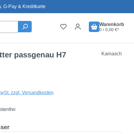
, G-Pay & Kreditkarte
Warenkorb
0 / 0,00 €*
ätter passgenau H7
Karnasch
is:
MwSt. zzgl. Versandkosten
tenfrei
auswählen
ser