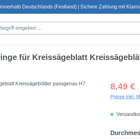
innerhalb Deutschlands (Festland) | Sichere Zahlung mit Klarna
inge für Kreissägeblatt Kreissägebl
Regulärer Pre
8,49 €
Preise inkl. 
Versandkos
Durchmes