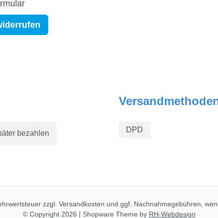
ormular
widerrufen
Versandmethode
DPD
päter bezahlen
Mehrwertsteuer zzgl.
Versandkosten
und ggf. Nachnahmegebühren, wenn
© Copyright 2026 | Shopware Theme by
RH-Webdesign