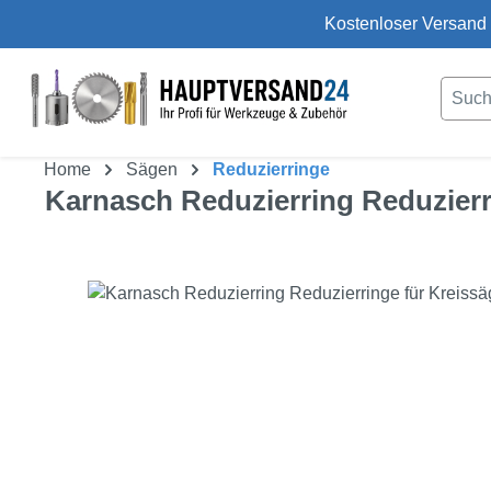
Kostenloser Versand 
um Hauptinhalt springen
Zur Suche springen
Home
Sägen
Reduzierringe
Karnasch Reduzierring Reduzierr
Bildergalerie überspringen