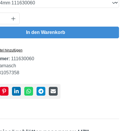
Anzahl: Gib den gewünschten Wert ein oder
In den Warenkorb
tel hinzufügen
mer:
111630060
arnasch
81057358