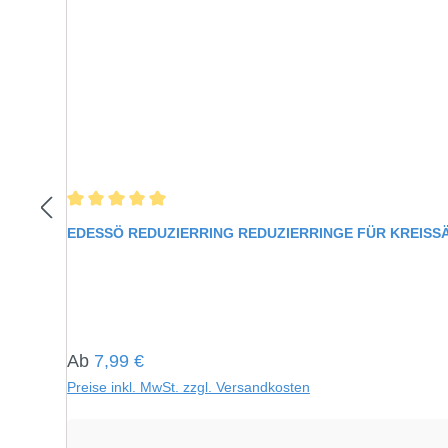
Durchschnittliche Bewertung von 5 von 5 Sternen
EDESSÖ REDUZIERRING REDUZIERRINGE FÜR KREIS
Regulärer Preis:
Ab
7,99 €
Preise inkl. MwSt. zzgl. Versandkosten