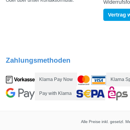
Oder über unser
Kontaktformular
.
Widerrufsf
Vertrag 
Zahlungsmethoden
Klarna Pay Now
Klarna S
Pay with Klarna
Alle Preise inkl. gesetzl. 