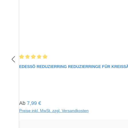
Durchschnittliche Bewertung von 5 von 5 Sternen
EDESSÖ REDUZIERRING REDUZIERRINGE FÜR KREIS
Regulärer Preis:
Ab
7,99 €
Preise inkl. MwSt. zzgl. Versandkosten