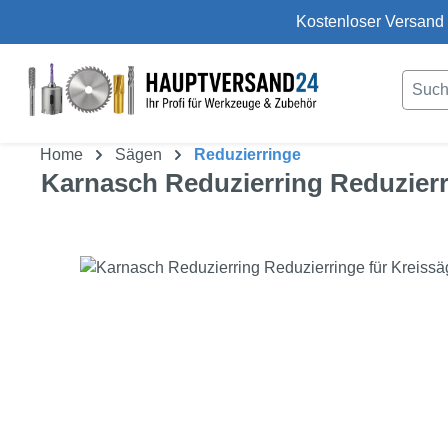
Kostenloser Versand 
um Hauptinhalt springen
Zur Suche springen
Home
Sägen
Reduzierringe
Karnasch Reduzierring Reduzierr
Bildergalerie überspringen