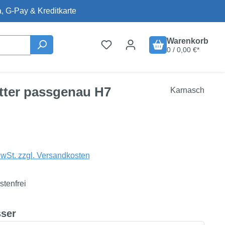
, G-Pay & Kreditkarte
Warenkorb
0 / 0,00 €*
ätter passgenau H7
Karnasch
is:
MwSt. zzgl. Versandkosten
tenfrei
auswählen
ser