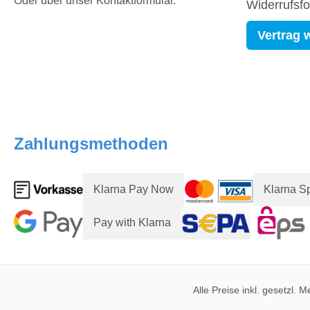
Oder über unser
Kontaktformular
.
Widerrufsf
Vertrag 
Zahlungsmethoden
Klarna Pay Now
Klarna S
Pay with Klarna
Alle Preise inkl. gesetzl. 