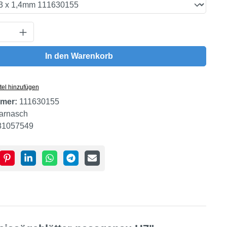
Anzahl: Gib den gewünschten Wert ein oder
In den Warenkorb
tel hinzufügen
mer:
111630155
arnasch
81057549