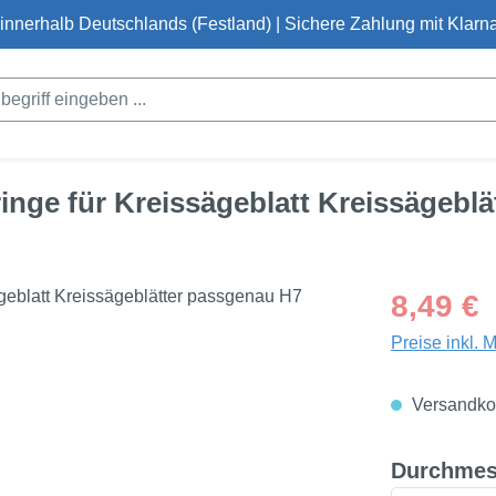
innerhalb Deutschlands (Festland) | Sichere Zahlung mit Klarna
inge für Kreissägeblatt Kreissägebl
Regulärer Pre
8,49 €
Preise inkl. 
Versandkos
Durchmes