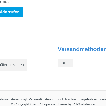
ormular
widerrufen
Versandmethode
DPD
päter bezahlen
Mehrwertsteuer zzgl.
Versandkosten
und ggf. Nachnahmegebühren, wenn
© Copyright 2026 | Shopware Theme by
RH-Webdesign