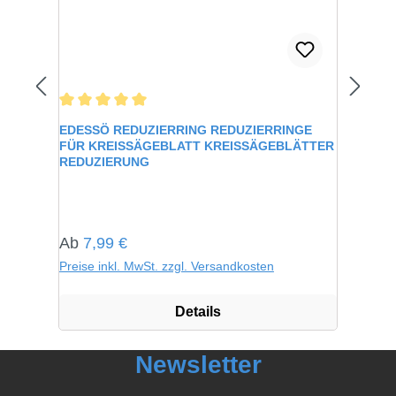
Durchschnittliche Bewertung von 5 von 5 Sternen
EDESSÖ REDUZIERRING REDUZIERRINGE
FÜR KREISSÄGEBLATT KREISSÄGEBLÄTTER
REDUZIERUNG
Regulärer Preis:
Ab
7,99 €
Preise inkl. MwSt. zzgl. Versandkosten
Details
Newsletter