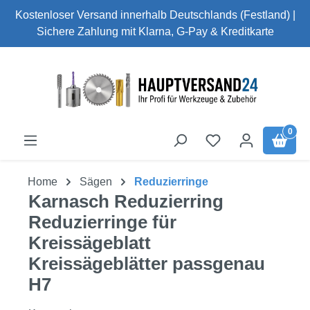
Kostenloser Versand innerhalb Deutschlands (Festland) |
Zum Hauptinhalt springen
Sichere Zahlung mit Klarna, G-Pay & Kreditkarte
0
Home
Sägen
Reduzierringe
Karnasch Reduzierring
Reduzierringe für
Kreissägeblatt
Kreissägeblätter passgenau
H7