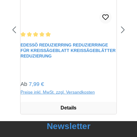
Durchschnittliche Bewertung von 5 von 5 Sternen
EDESSÖ REDUZIERRING REDUZIERRINGE
FÜR KREISSÄGEBLATT KREISSÄGEBLÄTTER
REDUZIERUNG
Regulärer Preis:
Ab
7,99 €
Preise inkl. MwSt. zzgl. Versandkosten
Details
Newsletter