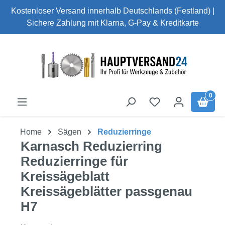
Kostenloser Versand innerhalb Deutschlands (Festland) |
Zum Hauptinhalt springen
Sichere Zahlung mit Klarna, G-Pay & Kreditkarte
0
Home
Sägen
Reduzierringe
Karnasch Reduzierring
Reduzierringe für
Kreissägeblatt
Kreissägeblätter passgenau
H7