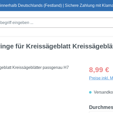
innerhalb Deutschlands (Festland) | Sichere Zahlung mit Klarna
inge für Kreissägeblatt Kreissägebl
Regulärer Pre
8,99 €
Preise inkl. 
Versandkos
Durchmes