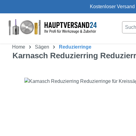
Kostenloser Versand 
um Hauptinhalt springen
Zur Suche springen
Home
Sägen
Reduzierringe
Karnasch Reduzierring Reduzierr
Bildergalerie überspringen