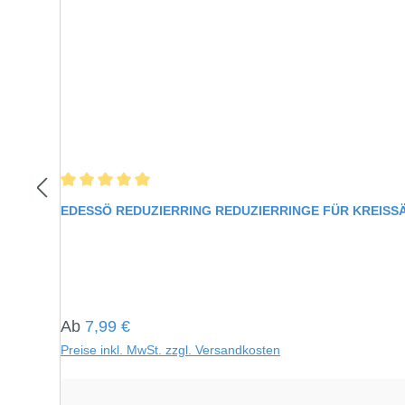
Durchschnittliche Bewertung von 5 von 5 Sternen
EDESSÖ REDUZIERRING REDUZIERRINGE FÜR KREIS
Regulärer Preis:
Ab
7,99 €
Preise inkl. MwSt. zzgl. Versandkosten