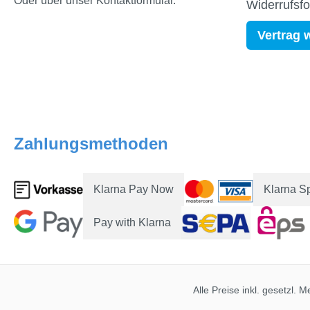
Oder über unser
Kontaktformular
.
Widerrufsf
Vertrag 
Zahlungsmethoden
Klarna Pay Now
Klarna S
Pay with Klarna
Alle Preise inkl. gesetzl. 