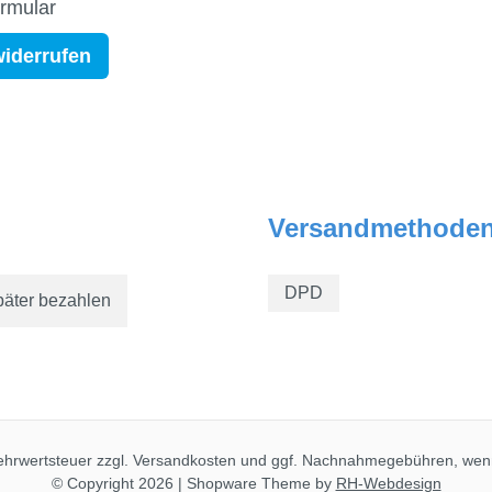
ormular
widerrufen
Versandmethode
DPD
päter bezahlen
Mehrwertsteuer zzgl.
Versandkosten
und ggf. Nachnahmegebühren, wenn
© Copyright 2026 | Shopware Theme by
RH-Webdesign