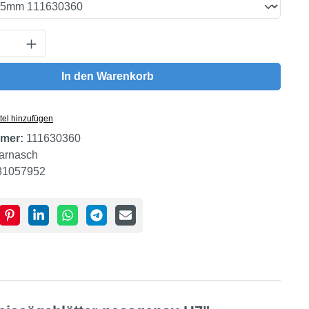
Anzahl: Gib den gewünschten Wert ein oder
In den Warenkorb
tel hinzufügen
mer:
111630360
arnasch
81057952