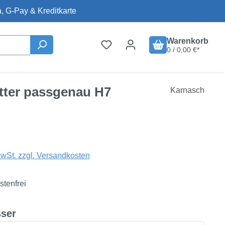
, G-Pay & Kreditkarte
Warenkorb
0 / 0,00 €*
ätter passgenau H7
Karnasch
is:
MwSt. zzgl. Versandkosten
tenfrei
auswählen
ser