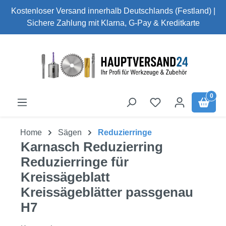
Kostenloser Versand innerhalb Deutschlands (Festland) |
Zum Hauptinhalt springen
Sichere Zahlung mit Klarna, G-Pay & Kreditkarte
0
Home
Sägen
Reduzierringe
Karnasch Reduzierring
Reduzierringe für
Kreissägeblatt
Kreissägeblätter passgenau
H7