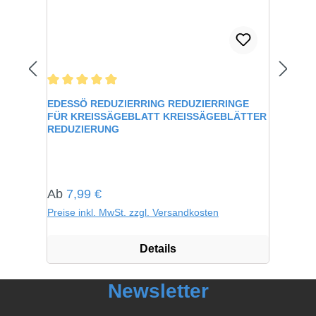
Durchschnittliche Bewertung von 5 von 5 Sternen
EDESSÖ REDUZIERRING REDUZIERRINGE
FÜR KREISSÄGEBLATT KREISSÄGEBLÄTTER
REDUZIERUNG
Regulärer Preis:
Ab
7,99 €
Preise inkl. MwSt. zzgl. Versandkosten
Details
Newsletter