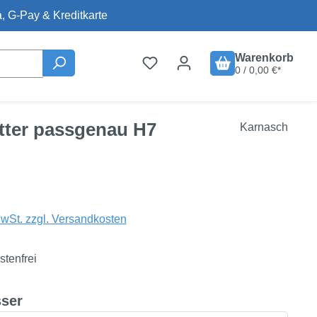
, G-Pay & Kreditkarte
Warenkorb
0 / 0,00 €*
ätter passgenau H7
Karnasch
is:
MwSt. zzgl. Versandkosten
tenfrei
auswählen
ser