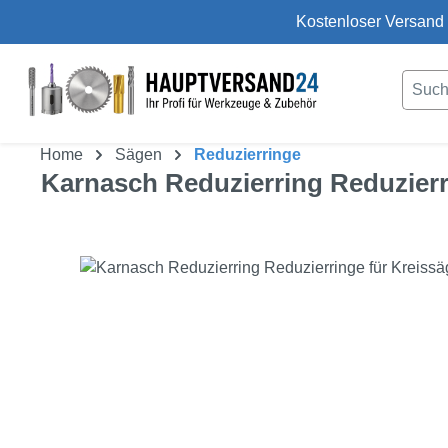
Kostenloser Versand 
um Hauptinhalt springen
Zur Suche springen
Home
Sägen
Reduzierringe
Karnasch Reduzierring Reduzierr
Bildergalerie überspringen