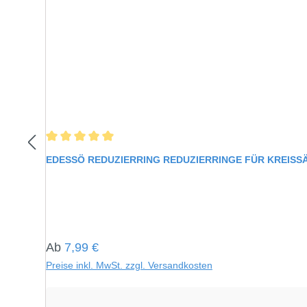
Durchschnittliche Bewertung von 5 von 5 Sternen
EDESSÖ REDUZIERRING REDUZIERRINGE FÜR KREIS
Regulärer Preis:
Ab
7,99 €
Preise inkl. MwSt. zzgl. Versandkosten