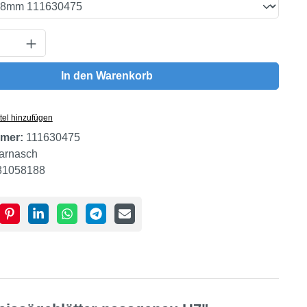
Anzahl: Gib den gewünschten Wert ein oder
In den Warenkorb
tel hinzufügen
mer:
111630475
arnasch
81058188