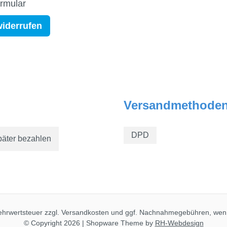
ormular
widerrufen
Versandmethode
DPD
päter bezahlen
Mehrwertsteuer zzgl.
Versandkosten
und ggf. Nachnahmegebühren, wenn
© Copyright 2026 | Shopware Theme by
RH-Webdesign