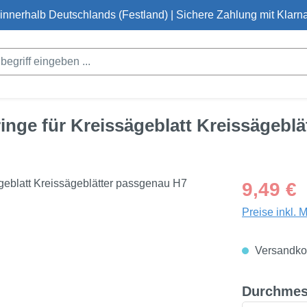
innerhalb Deutschlands (Festland) | Sichere Zahlung mit Klarna
inge für Kreissägeblatt Kreissägebl
Regulärer Pre
9,49 €
Preise inkl. 
Versandkos
Durchmes