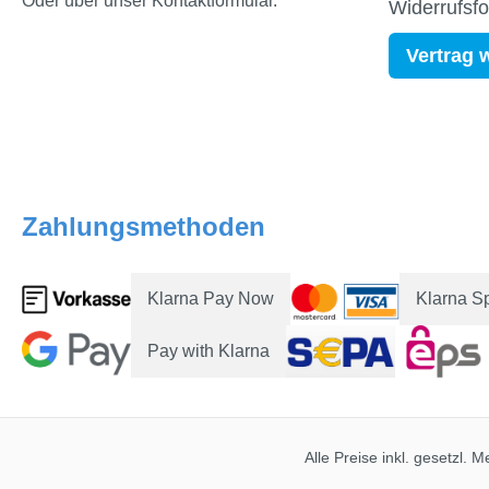
Oder über unser
Kontaktformular
.
Widerrufsf
Vertrag 
Zahlungsmethoden
Klarna Pay Now
Klarna S
Pay with Klarna
Alle Preise inkl. gesetzl. 