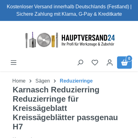
Kostenloser Versand innerhalb Deutschlands (Festland) |
Zum Hauptinhalt springen
Sichere Zahlung mit Klarna, G-Pay & Kreditkarte
0
Home
Sägen
Reduzierringe
Karnasch Reduzierring
Reduzierringe für
Kreissägeblatt
Kreissägeblätter passgenau
H7