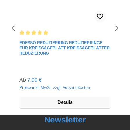
Durchschnittliche Bewertung von 5 von 5 Sternen
EDESSÖ REDUZIERRING REDUZIERRINGE
FÜR KREISSÄGEBLATT KREISSÄGEBLÄTTER
REDUZIERUNG
Regulärer Preis:
Ab
7,99 €
Preise inkl. MwSt. zzgl. Versandkosten
Details
Newsletter