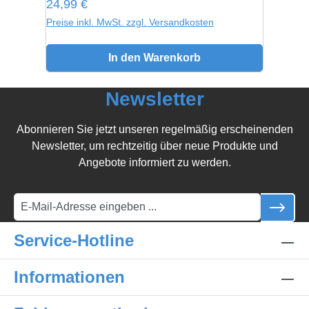
Regulärer Preis:
24,99 €
Preise inkl. MwSt. zzgl. Versandkosten
In den Warenkorb
Newsletter
Abonnieren Sie jetzt unseren regelmäßig erscheinenden
Newsletter, um rechtzeitig über neue Produkte und
Angebote informiert zu werden.
Service-Hotline
Informationen