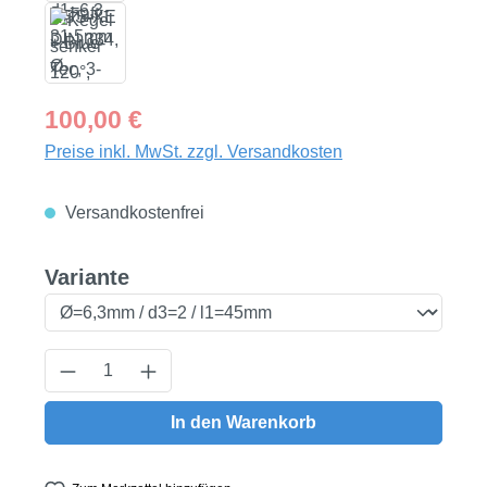
Regulärer Preis:
100,00 €
Preise inkl. MwSt. zzgl. Versandkosten
Versandkostenfrei
auswählen
Variante
Produkt Anzahl: Gib den gewünschten Wert
In den Warenkorb