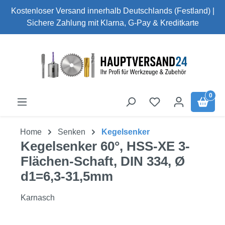
Kostenloser Versand innerhalb Deutschlands (Festland) |
Zum Hauptinhalt springen
Sichere Zahlung mit Klarna, G-Pay & Kreditkarte
0
Home
Senken
Kegelsenker
Kegelsenker 60°, HSS-XE 3-
Flächen-Schaft, DIN 334, Ø
d1=6,3-31,5mm
Karnasch