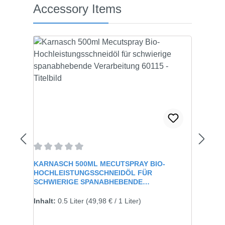
Produktgalerie überspringen
Accessory Items
Durchschnittliche Bewertung von 0 von 5 Sternen
KARNASCH 500ML MECUTSPRAY BIO-
HOCHLEISTUNGSSCHNEIDÖL FÜR
SCHWIERIGE SPANABHEBENDE
VERARBEITUNG 60115
Inhalt:
0.5 Liter
(49,98 € / 1 Liter)