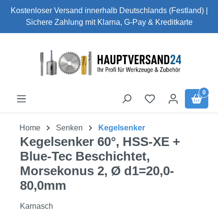
Kostenloser Versand innerhalb Deutschlands (Festland) |
Zum Hauptinhalt springen
Sichere Zahlung mit Klarna, G-Pay & Kreditkarte
0
Home
Senken
Kegelsenker
Kegelsenker 60°, HSS-XE +
Blue-Tec Beschichtet,
Morsekonus 2, Ø d1=20,0-
80,0mm
Karnasch