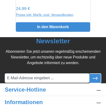
Regulärer Preis:
24,99 €
Preise inkl. MwSt. zzgl. Versandkosten
In den Warenkorb
Newsletter
Abonnieren Sie jetzt unseren regelmäßig erscheinenden
Newsletter, um rechtzeitig über neue Produkte und
Angebote informiert zu werden.
Service-Hotline
Informationen