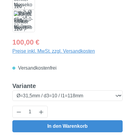
Regulärer Preis:
100,00 €
Preise inkl. MwSt. zzgl. Versandkosten
Versandkostenfrei
auswählen
Variante
Produkt Anzahl: Gib den gewünschten Wert
In den Warenkorb