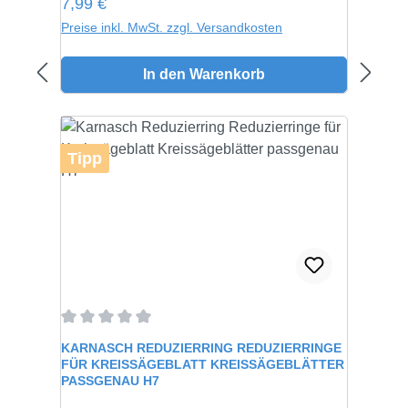
Regulärer Preis:
7,99 €
Preise inkl. MwSt. zzgl. Versandkosten
In den Warenkorb
Tipp
Durchschnittliche Bewertung von 0 von 5 Sternen
KARNASCH REDUZIERRING REDUZIERRINGE
FÜR KREISSÄGEBLATT KREISSÄGEBLÄTTER
PASSGENAU H7