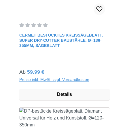
Durchschnittliche Bewertung von 0 von 5 Sternen
CERMET BESTÜCKTES KREISSÄGEBLATT,
SUPER DRY-CUTTER BAUSTÄHLE, Ø=136-
355MM, SÄGEBLATT
Regulärer Preis:
Ab
59,99 €
Preise inkl. MwSt. zzgl. Versandkosten
Details