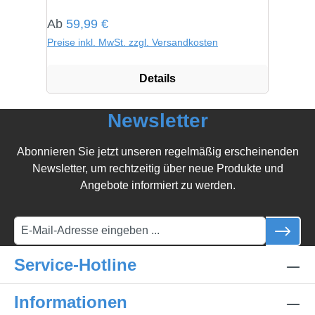
Regulärer Preis:
Ab
59,99 €
Preise inkl. MwSt. zzgl. Versandkosten
Details
Newsletter
Abonnieren Sie jetzt unseren regelmäßig erscheinenden
Newsletter, um rechtzeitig über neue Produkte und
Angebote informiert zu werden.
Service-Hotline
Informationen