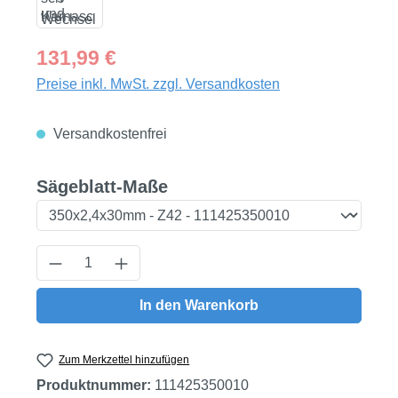
Regulärer Preis:
131,99 €
Preise inkl. MwSt. zzgl. Versandkosten
Versandkostenfrei
auswählen
Sägeblatt-Maße
Produkt Anzahl: Gib den gewünschten Wert
In den Warenkorb
Zum Merkzettel hinzufügen
Produktnummer:
111425350010