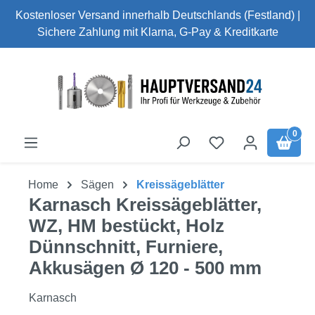
Kostenloser Versand innerhalb Deutschlands (Festland) |
Zum Hauptinhalt springen
Sichere Zahlung mit Klarna, G-Pay & Kreditkarte
0
Home
Sägen
Kreissägeblätter
Karnasch Kreissägeblätter,
WZ, HM bestückt, Holz
Dünnschnitt, Furniere,
Akkusägen Ø 120 - 500 mm
Karnasch