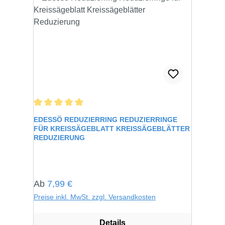
Durchschnittliche Bewertung von 5 von 5 Sternen
EDESSÖ REDUZIERRING REDUZIERRINGE
FÜR KREISSÄGEBLATT KREISSÄGEBLÄTTER
REDUZIERUNG
Regulärer Preis:
Ab
7,99 €
Preise inkl. MwSt. zzgl. Versandkosten
Details