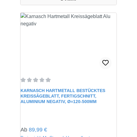
Durchschnittliche Bewertung von 0 von 5 Sternen
KARNASCH HARTMETALL BESTÜCKTES
KREISSÄGEBLATT, FERTIGSCHNITT,
ALUMINIUM NEGATIV, Ø=120-500MM
Regulärer Preis:
Ab
89,99 €