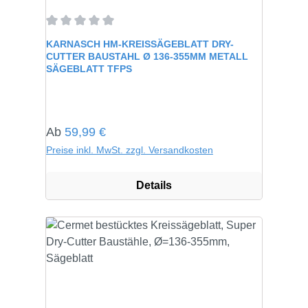
Durchschnittliche Bewertung von 0 von 5 Sternen
KARNASCH HM-KREISSÄGEBLATT DRY-
CUTTER BAUSTAHL Ø 136-355MM METALL
SÄGEBLATT TFPS
Regulärer Preis:
Ab
59,99 €
Preise inkl. MwSt. zzgl. Versandkosten
Details