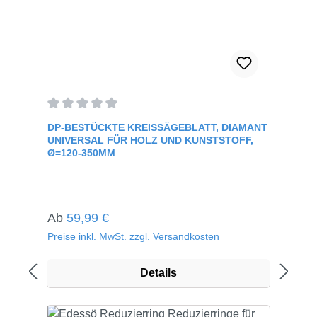
Durchschnittliche Bewertung von 0 von 5 Sternen
DP-BESTÜCKTE KREISSÄGEBLATT, DIAMANT
UNIVERSAL FÜR HOLZ UND KUNSTSTOFF,
Ø=120-350MM
Regulärer Preis:
Ab
59,99 €
Preise inkl. MwSt. zzgl. Versandkosten
Details