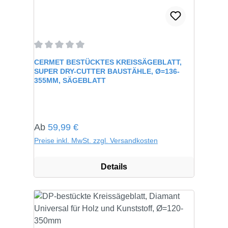
Durchschnittliche Bewertung von 0 von 5 Sternen
CERMET BESTÜCKTES KREISSÄGEBLATT,
SUPER DRY-CUTTER BAUSTÄHLE, Ø=136-
355MM, SÄGEBLATT
Regulärer Preis:
Ab
59,99 €
Preise inkl. MwSt. zzgl. Versandkosten
Details