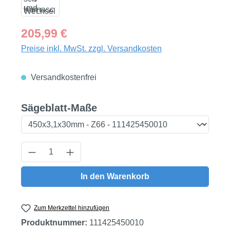
Regulärer Preis:
205,99 €
Preise inkl. MwSt. zzgl. Versandkosten
Versandkostenfrei
auswählen
Sägeblatt-Maße
Produkt Anzahl: Gib den gewünschten Wert
In den Warenkorb
Zum Merkzettel hinzufügen
Produktnummer:
111425450010