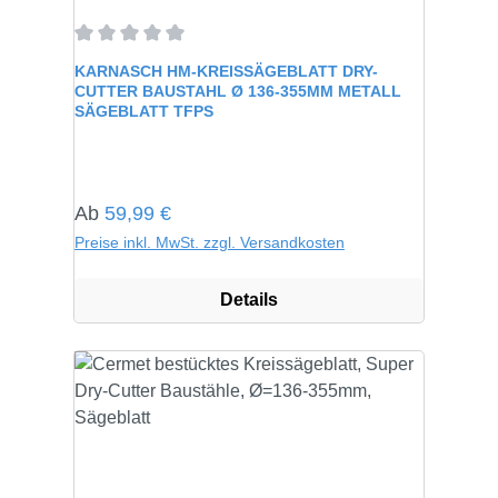
Durchschnittliche Bewertung von 0 von 5 Sternen
KARNASCH HM-KREISSÄGEBLATT DRY-
CUTTER BAUSTAHL Ø 136-355MM METALL
SÄGEBLATT TFPS
Regulärer Preis:
Ab
59,99 €
Preise inkl. MwSt. zzgl. Versandkosten
Details