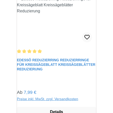
Durchschnittliche Bewertung von 5 von 5 Sternen
EDESSÖ REDUZIERRING REDUZIERRINGE
FÜR KREISSÄGEBLATT KREISSÄGEBLÄTTER
REDUZIERUNG
Regulärer Preis:
Ab
7,99 €
Preise inkl. MwSt. zzgl. Versandkosten
Details