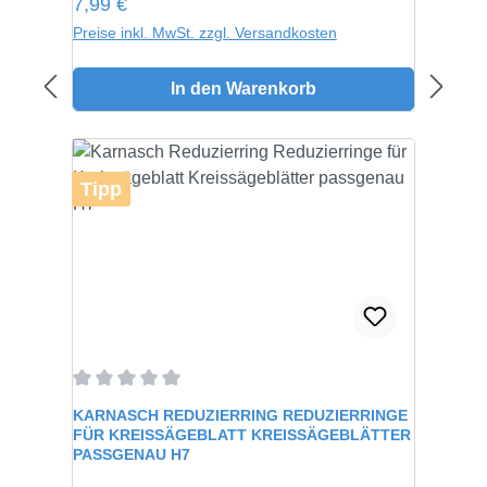
Regulärer Preis:
7,99 €
Preise inkl. MwSt. zzgl. Versandkosten
In den Warenkorb
Tipp
Durchschnittliche Bewertung von 0 von 5 Sternen
KARNASCH REDUZIERRING REDUZIERRINGE
FÜR KREISSÄGEBLATT KREISSÄGEBLÄTTER
PASSGENAU H7