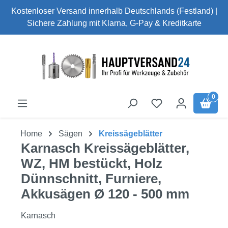
Kostenloser Versand innerhalb Deutschlands (Festland) |
Zum Hauptinhalt springen
Sichere Zahlung mit Klarna, G-Pay & Kreditkarte
0
Home
Sägen
Kreissägeblätter
Karnasch Kreissägeblätter,
WZ, HM bestückt, Holz
Dünnschnitt, Furniere,
Akkusägen Ø 120 - 500 mm
Karnasch