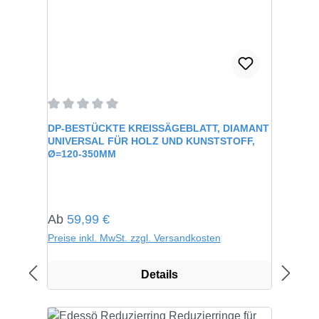
Durchschnittliche Bewertung von 0 von 5 Sternen
DP-BESTÜCKTE KREISSÄGEBLATT, DIAMANT
UNIVERSAL FÜR HOLZ UND KUNSTSTOFF,
Ø=120-350MM
Regulärer Preis:
Ab
59,99 €
Preise inkl. MwSt. zzgl. Versandkosten
Details