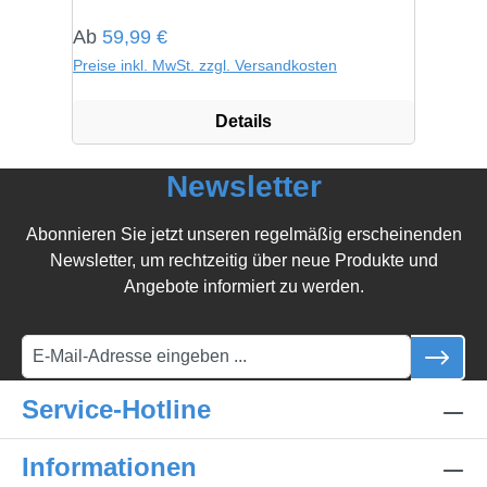
Regulärer Preis:
Ab
59,99 €
Preise inkl. MwSt. zzgl. Versandkosten
Details
Newsletter
Abonnieren Sie jetzt unseren regelmäßig erscheinenden
Newsletter, um rechtzeitig über neue Produkte und
Angebote informiert zu werden.
Service-Hotline
Informationen