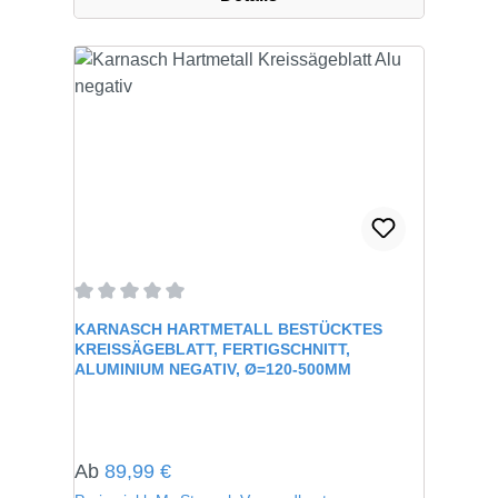
Durchschnittliche Bewertung von 0 von 5 Sternen
KARNASCH HARTMETALL BESTÜCKTES
KREISSÄGEBLATT, FERTIGSCHNITT,
ALUMINIUM NEGATIV, Ø=120-500MM
Regulärer Preis:
Ab
89,99 €