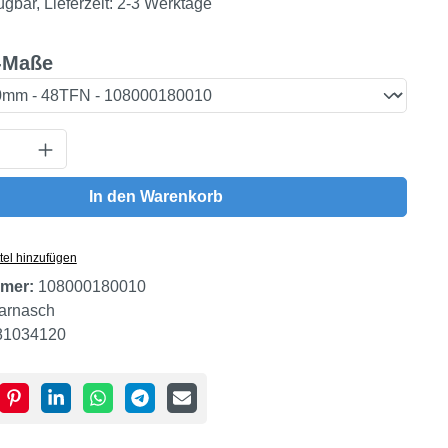
ügbar, Lieferzeit: 2-3 Werktage
auswählen
-Maße
Anzahl: Gib den gewünschten Wert ein oder
In den Warenkorb
tel hinzufügen
mer:
108000180010
arnasch
81034120