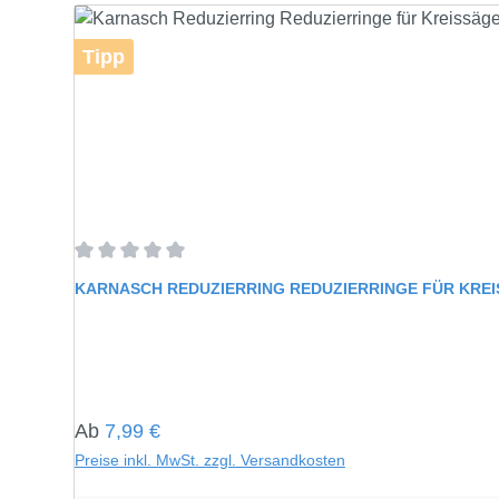
Tipp
Durchschnittliche Bewertung von 0 von 5 Sternen
KARNASCH REDUZIERRING REDUZIERRINGE FÜR KRE
Regulärer Preis:
Ab
7,99 €
Preise inkl. MwSt. zzgl. Versandkosten