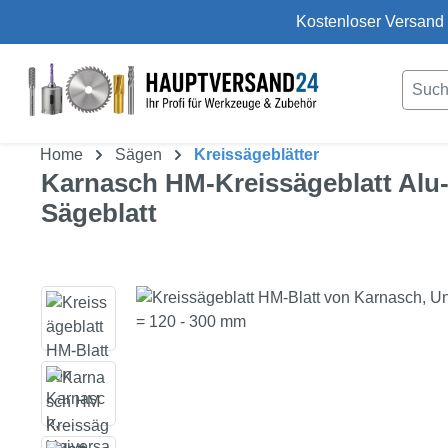
Kostenloser Versand 
um Hauptinhalt springen
Zur Suche springen
Home
Sägen
Kreissägeblätter
Karnasch HM-Kreissägeblatt Alu
Sägeblatt
Bildergalerie überspringen