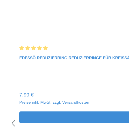
Durchschnittliche Bewertung von 5 von 5 Sternen
EDESSÖ REDUZIERRING REDUZIERRINGE FÜR KREIS
Regulärer Preis:
7,99 €
Preise inkl. MwSt. zzgl. Versandkosten