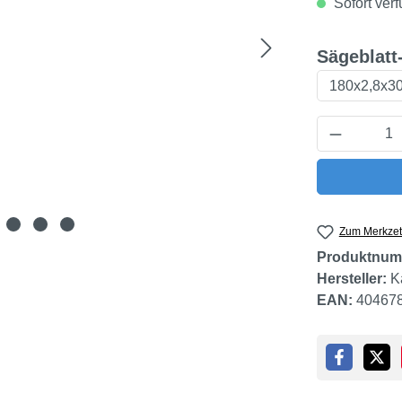
Sofort verf
Sägeblatt
Produkt 
Zum Merkzet
Produktnum
Hersteller:
K
EAN:
40467