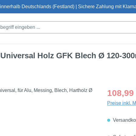
innerhalb Deutschlands (Festland) | Sichere Zahlung mit Klarna
-Universal Holz GFK Blech Ø 120-30
Regulärer Pre
108,99
Preise inkl. 
Versandkos