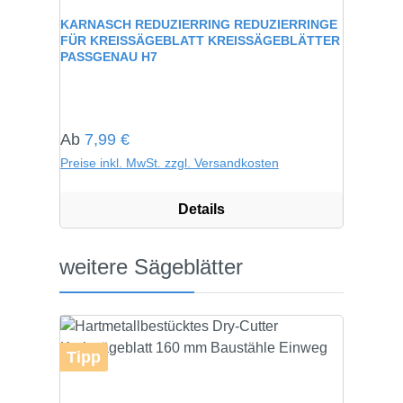
Durchschnittliche Bewertung von 0 von 5 Sternen
KARNASCH REDUZIERRING REDUZIERRINGE
FÜR KREISSÄGEBLATT KREISSÄGEBLÄTTER
PASSGENAU H7
Regulärer Preis:
Ab
7,99 €
Preise inkl. MwSt. zzgl. Versandkosten
Details
Produktgalerie überspringen
weitere Sägeblätter
Tipp