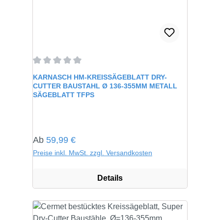
Durchschnittliche Bewertung von 0 von 5 Sternen
KARNASCH HM-KREISSÄGEBLATT DRY-
CUTTER BAUSTAHL Ø 136-355MM METALL
SÄGEBLATT TFPS
Regulärer Preis:
Ab
59,99 €
Preise inkl. MwSt. zzgl. Versandkosten
Details