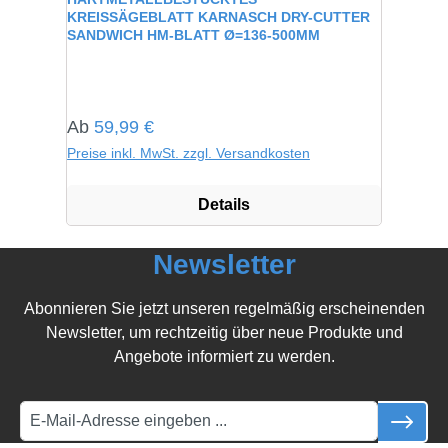
KREISSÄGEBLATT KARNASCH DRY-CUTTER
SANDWICH HM-BLATT Ø=136-500MM
Regulärer Preis:
Ab
59,99 €
Preise inkl. MwSt. zzgl. Versandkosten
Details
Newsletter
Abonnieren Sie jetzt unseren regelmäßig erscheinenden
Newsletter, um rechtzeitig über neue Produkte und
Angebote informiert zu werden.