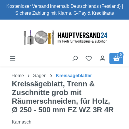
Kostenloser Versand innerhalb Deutschlands (Festland) |
Zum Hauptinhalt springen
Sichere Zahlung mit Klarna, G-Pay & Kreditkarte
0
Home
Sägen
Kreissägeblätter
Kreissägeblatt, Trenn &
Zuschnitte grob mit
Räumerschneiden, für Holz,
Ø 250 - 500 mm FZ WZ 3R 4R
Karnasch