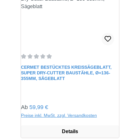
Durchschnittliche Bewertung von 0 von 5 Sternen
CERMET BESTÜCKTES KREISSÄGEBLATT,
SUPER DRY-CUTTER BAUSTÄHLE, Ø=136-
355MM, SÄGEBLATT
Regulärer Preis:
Ab
59,99 €
Preise inkl. MwSt. zzgl. Versandkosten
Details