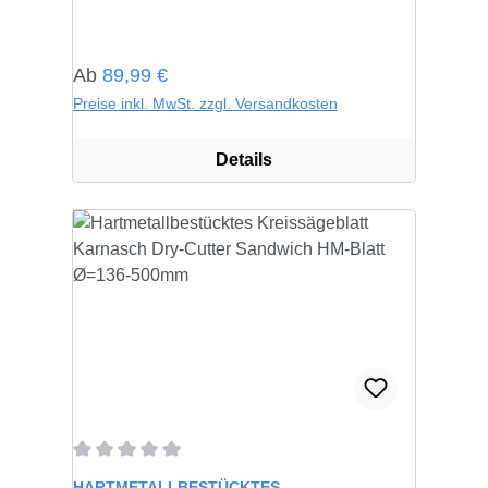
Regulärer Preis:
Ab
89,99 €
Preise inkl. MwSt. zzgl. Versandkosten
Details
Durchschnittliche Bewertung von 0 von 5 Sternen
HARTMETALLBESTÜCKTES