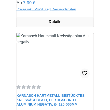
Regulärer Preis:
Ab
7,99 €
Preise inkl. MwSt. zzgl. Versandkosten
Details
Durchschnittliche Bewertung von 0 von 5 Sternen
KARNASCH HARTMETALL BESTÜCKTES
KREISSÄGEBLATT, FERTIGSCHNITT,
ALUMINIUM NEGATIV, Ø=120-500MM