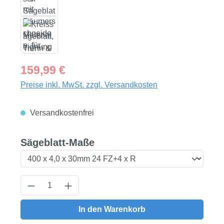
Regulärer Preis:
159,99 €
Preise inkl. MwSt. zzgl. Versandkosten
Versandkostenfrei
auswählen
Sägeblatt-Maße
Produkt Anzahl: Gib den gewünschten Wert
In den Warenkorb