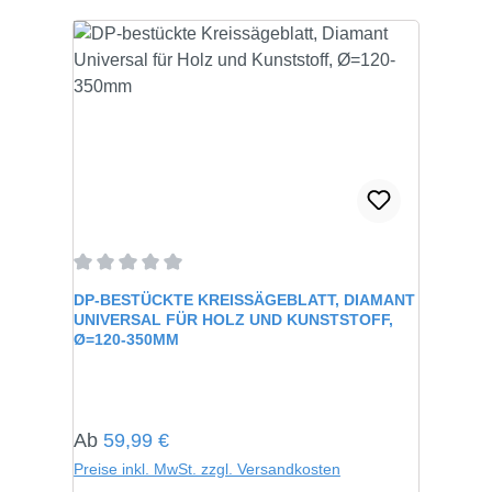
Durchschnittliche Bewertung von 0 von 5 Sternen
DP-BESTÜCKTE KREISSÄGEBLATT, DIAMANT
UNIVERSAL FÜR HOLZ UND KUNSTSTOFF,
Ø=120-350MM
Regulärer Preis:
Ab
59,99 €
Preise inkl. MwSt. zzgl. Versandkosten