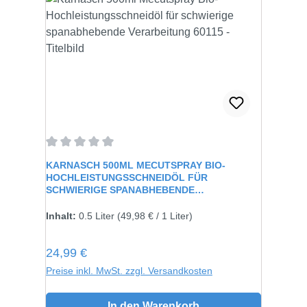
Durchschnittliche Bewertung von 0 von 5 Sternen
KARNASCH 500ML MECUTSPRAY BIO-
HOCHLEISTUNGSSCHNEIDÖL FÜR
SCHWIERIGE SPANABHEBENDE
VERARBEITUNG 60115
Inhalt:
0.5 Liter
(49,98 € / 1 Liter)
Regulärer Preis:
24,99 €
Preise inkl. MwSt. zzgl. Versandkosten
In den Warenkorb