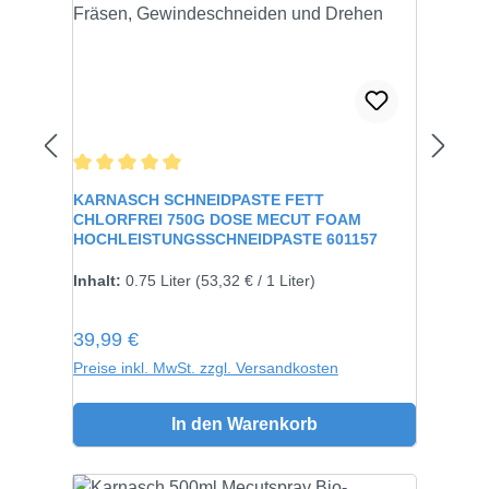
Durchschnittliche Bewertung von 5 von 5 Sternen
KARNASCH SCHNEIDPASTE FETT
CHLORFREI 750G DOSE MECUT FOAM
HOCHLEISTUNGSSCHNEIDPASTE 601157
Inhalt:
750 gramm
Inhalt:
0.75 Liter
(53,32 € / 1 Liter)
Regulärer Preis:
39,99 €
Preise inkl. MwSt. zzgl. Versandkosten
In den Warenkorb