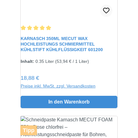
Durchschnittliche Bewertung von 5 von 5 Sternen
KARNASCH 350ML MECUT WAX
HOCHLEISTUNGS SCHMIERMITTEL
KÜHLSTIFT KÜHLFLÜSSIGKEIT 601200
Inhalt:
0.35 Liter
(53,94 € / 1 Liter)
Regulärer Preis:
18,88 €
Preise inkl. MwSt. zzgl. Versandkosten
In den Warenkorb
Tipp