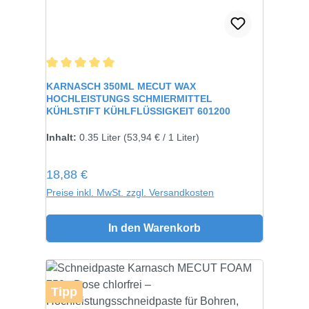
Durchschnittliche Bewertung von 5 von 5 Sternen
KARNASCH 350ML MECUT WAX
HOCHLEISTUNGS SCHMIERMITTEL
KÜHLSTIFT KÜHLFLÜSSIGKEIT 601200
Inhalt:
0.35 Liter
(53,94 € / 1 Liter)
Regulärer Preis:
18,88 €
Preise inkl. MwSt. zzgl. Versandkosten
In den Warenkorb
Tipp