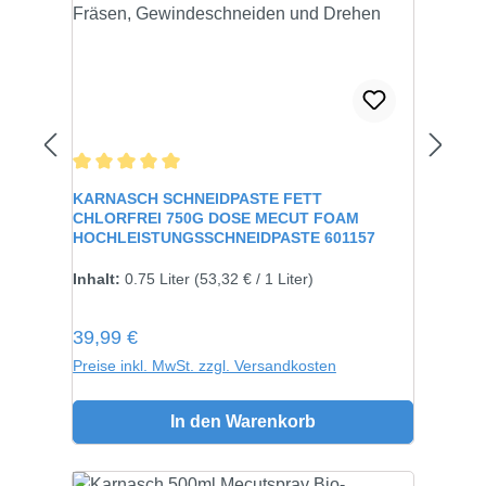
Durchschnittliche Bewertung von 5 von 5 Sternen
KARNASCH SCHNEIDPASTE FETT
CHLORFREI 750G DOSE MECUT FOAM
HOCHLEISTUNGSSCHNEIDPASTE 601157
Inhalt:
750 gramm
Inhalt:
0.75 Liter
(53,32 € / 1 Liter)
Regulärer Preis:
39,99 €
Preise inkl. MwSt. zzgl. Versandkosten
In den Warenkorb