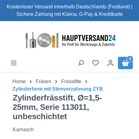
Kostenloser Versand innerhalb Deutschlands (Festland) |
Zum Hauptinhalt springen
Sichere Zahlung mit Klarna, G-Pay & Kreditkarte
0
Home
Fräsen
Frässtifte
Zylinderform mit Stirnverzahnung ZYB
Zylinderfrässtift, Ø=1,5-
25mm, Serie 113011,
unbeschichtet
Karnasch