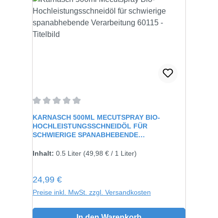
Durchschnittliche Bewertung von 0 von 5 Sternen
KARNASCH 500ML MECUTSPRAY BIO-
HOCHLEISTUNGSSCHNEIDÖL FÜR
SCHWIERIGE SPANABHEBENDE
VERARBEITUNG 60115
Inhalt:
0.5 Liter
(49,98 € / 1 Liter)
Regulärer Preis:
24,99 €
Preise inkl. MwSt. zzgl. Versandkosten
In den Warenkorb