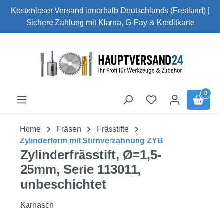
Kostenloser Versand innerhalb Deutschlands (Festland) |
Zum Hauptinhalt springen
Sichere Zahlung mit Klarna, G-Pay & Kreditkarte
0
Home
Fräsen
Frässtifte
Zylinderform mit Stirnverzahnung ZYB
Zylinderfrässtift, Ø=1,5-
25mm, Serie 113011,
unbeschichtet
Karnasch