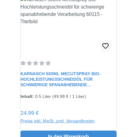
Durchschnittliche Bewertung von 0 von 5 Sternen
KARNASCH 500ML MECUTSPRAY BIO-
HOCHLEISTUNGSSCHNEIDÖL FÜR
SCHWIERIGE SPANABHEBENDE
VERARBEITUNG 60115
Inhalt:
0.5 Liter
(49,98 € / 1 Liter)
Regulärer Preis:
24,99 €
Preise inkl. MwSt. zzgl. Versandkosten
In den Warenkorb