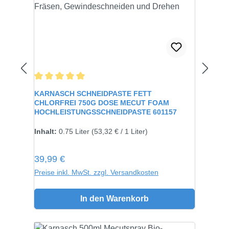
Durchschnittliche Bewertung von 5 von 5 Sternen
KARNASCH SCHNEIDPASTE FETT
CHLORFREI 750G DOSE MECUT FOAM
HOCHLEISTUNGSSCHNEIDPASTE 601157
Inhalt:
750 gramm
Inhalt:
0.75 Liter
(53,32 € / 1 Liter)
Regulärer Preis:
39,99 €
Preise inkl. MwSt. zzgl. Versandkosten
In den Warenkorb