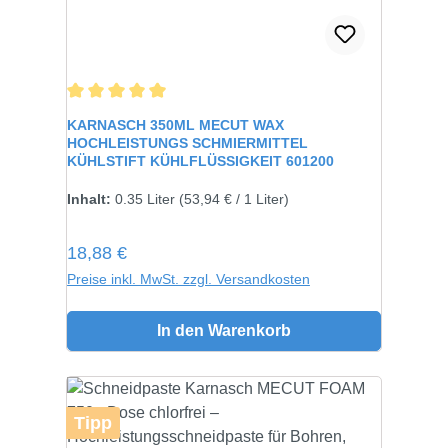
Durchschnittliche Bewertung von 5 von 5 Sternen
KARNASCH 350ML MECUT WAX
HOCHLEISTUNGS SCHMIERMITTEL
KÜHLSTIFT KÜHLFLÜSSIGKEIT 601200
Inhalt:
0.35 Liter
(53,94 € / 1 Liter)
Regulärer Preis:
18,88 €
Preise inkl. MwSt. zzgl. Versandkosten
In den Warenkorb
Tipp