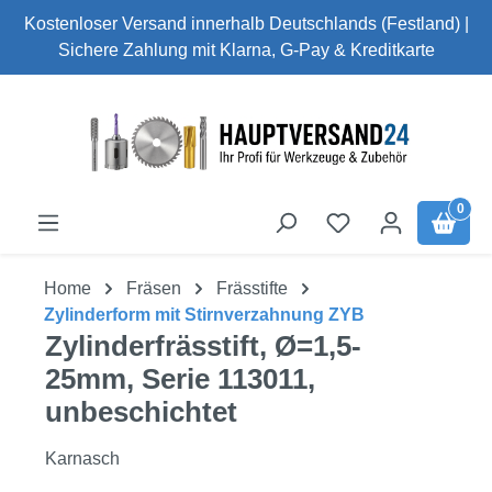
Kostenloser Versand innerhalb Deutschlands (Festland) |
Zum Hauptinhalt springen
Sichere Zahlung mit Klarna, G-Pay & Kreditkarte
0
Home
Fräsen
Frässtifte
Zylinderform mit Stirnverzahnung ZYB
Zylinderfrässtift, Ø=1,5-
25mm, Serie 113011,
unbeschichtet
Karnasch