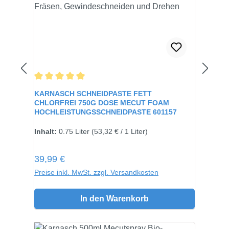
Durchschnittliche Bewertung von 5 von 5 Sternen
KARNASCH SCHNEIDPASTE FETT
CHLORFREI 750G DOSE MECUT FOAM
HOCHLEISTUNGSSCHNEIDPASTE 601157
Inhalt:
750 gramm
Inhalt:
0.75 Liter
(53,32 € / 1 Liter)
Regulärer Preis:
39,99 €
Preise inkl. MwSt. zzgl. Versandkosten
In den Warenkorb