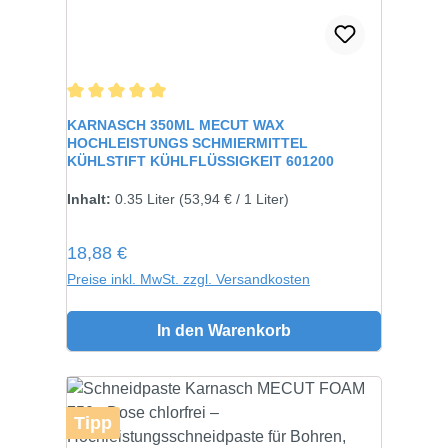
Durchschnittliche Bewertung von 5 von 5 Sternen
KARNASCH 350ML MECUT WAX
HOCHLEISTUNGS SCHMIERMITTEL
KÜHLSTIFT KÜHLFLÜSSIGKEIT 601200
Inhalt:
0.35 Liter
(53,94 € / 1 Liter)
Regulärer Preis:
18,88 €
Preise inkl. MwSt. zzgl. Versandkosten
In den Warenkorb
Tipp