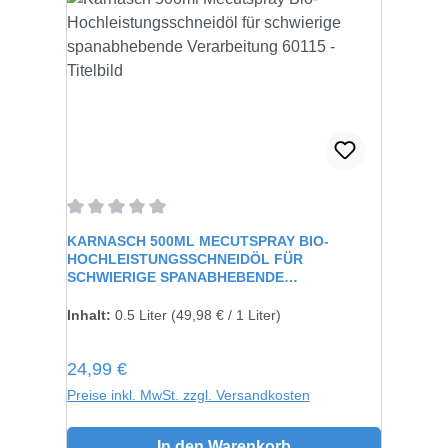
Durchschnittliche Bewertung von 0 von 5 Sternen
KARNASCH 500ML MECUTSPRAY BIO-
HOCHLEISTUNGSSCHNEIDÖL FÜR
SCHWIERIGE SPANABHEBENDE
VERARBEITUNG 60115
Inhalt:
0.5 Liter
(49,98 € / 1 Liter)
Regulärer Preis:
24,99 €
Preise inkl. MwSt. zzgl. Versandkosten
In den Warenkorb