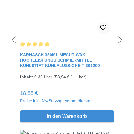
Durchschnittliche Bewertung von 5 von 5 Sternen
KARNASCH 350ML MECUT WAX
HOCHLEISTUNGS SCHMIERMITTEL
KÜHLSTIFT KÜHLFLÜSSIGKEIT 601200
Inhalt:
0.35 Liter
(53,94 € / 1 Liter)
Regulärer Preis:
18,88 €
Preise inkl. MwSt. zzgl. Versandkosten
In den Warenkorb