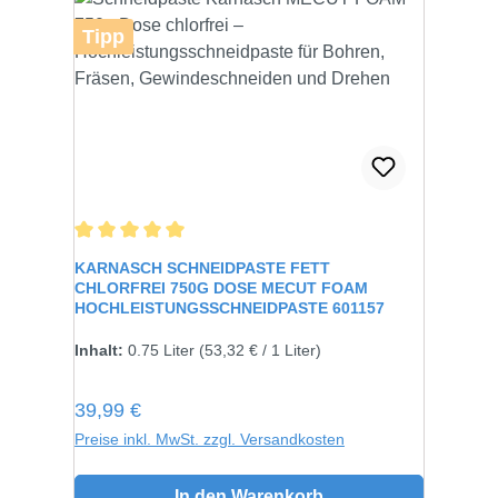
Tipp
Durchschnittliche Bewertung von 5 von 5 Sternen
KARNASCH SCHNEIDPASTE FETT
CHLORFREI 750G DOSE MECUT FOAM
HOCHLEISTUNGSSCHNEIDPASTE 601157
Inhalt:
750 gramm
Inhalt:
0.75 Liter
(53,32 € / 1 Liter)
Regulärer Preis:
39,99 €
Preise inkl. MwSt. zzgl. Versandkosten
In den Warenkorb