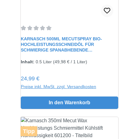
Durchschnittliche Bewertung von 0 von 5 Sternen
KARNASCH 500ML MECUTSPRAY BIO-
HOCHLEISTUNGSSCHNEIDÖL FÜR
SCHWIERIGE SPANABHEBENDE
VERARBEITUNG 60115
Inhalt:
0.5 Liter
(49,98 € / 1 Liter)
Regulärer Preis:
24,99 €
Preise inkl. MwSt. zzgl. Versandkosten
In den Warenkorb
Tipp