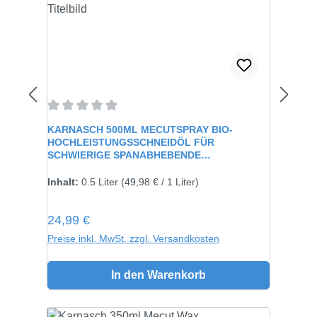
Durchschnittliche Bewertung von 0 von 5 Sternen
KARNASCH 500ML MECUTSPRAY BIO-
HOCHLEISTUNGSSCHNEIDÖL FÜR
SCHWIERIGE SPANABHEBENDE
VERARBEITUNG 60115
Inhalt:
0.5 Liter
(49,98 € / 1 Liter)
Regulärer Preis:
24,99 €
Preise inkl. MwSt. zzgl. Versandkosten
In den Warenkorb