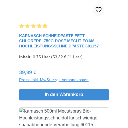
Durchschnittliche Bewertung von 5 von 5 Sternen
KARNASCH SCHNEIDPASTE FETT
CHLORFREI 750G DOSE MECUT FOAM
HOCHLEISTUNGSSCHNEIDPASTE 601157
Inhalt:
750 gramm
Inhalt:
0.75 Liter
(53,32 € / 1 Liter)
Regulärer Preis:
39,99 €
Preise inkl. MwSt. zzgl. Versandkosten
In den Warenkorb