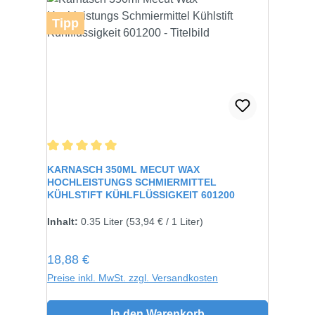
Tipp
Durchschnittliche Bewertung von 5 von 5 Sternen
KARNASCH 350ML MECUT WAX
HOCHLEISTUNGS SCHMIERMITTEL
KÜHLSTIFT KÜHLFLÜSSIGKEIT 601200
Inhalt:
0.35 Liter
(53,94 € / 1 Liter)
Regulärer Preis:
18,88 €
Preise inkl. MwSt. zzgl. Versandkosten
In den Warenkorb