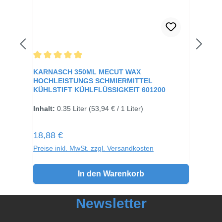
Durchschnittliche Bewertung von 5 von 5 Sternen
Durc
KARNASCH 350ML MECUT WAX
KAR
HOCHLEISTUNGS SCHMIERMITTEL
KONZ
KÜHLSTIFT KÜHLFLÜSSIGKEIT 601200
KÜHL
Inhalt:
0.35 Liter
(53,94 € / 1 Liter)
Inhal
Regulärer Preis:
Regu
18,88 €
Ab
Preise inkl. MwSt. zzgl. Versandkosten
Preis
In den Warenkorb
Newsletter