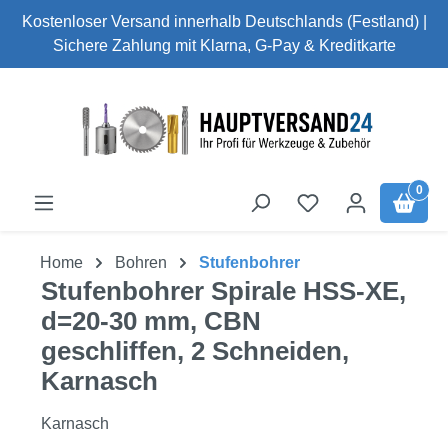
Kostenloser Versand innerhalb Deutschlands (Festland) |
Zum Hauptinhalt springen
Sichere Zahlung mit Klarna, G-Pay & Kreditkarte
0
Du hast 0 Produk
Home
Bohren
Stufenbohrer
Stufenbohrer Spirale HSS-XE,
d=20-30 mm, CBN
geschliffen, 2 Schneiden,
Karnasch
Karnasch