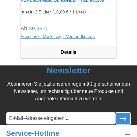
KÜHLSCHMIER-ÖL KÜHLMITTEL 601100
Inhalt:
2.5 Liter
(16,00 € / 1 Liter)
Regulärer Preis:
Ab
39,99 €
Preise inkl. MwSt. zzgl. Versandkosten
Details
Newsletter
Abonnieren Sie jetzt unseren regelmäßig erscheinenden
Newsletter, um rechtzeitig über neue Produkte und
Angebote informiert zu werden.
Service-Hotline