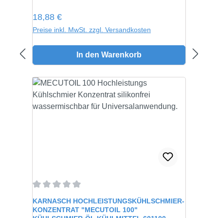
Regulärer Preis:
18,88 €
Preise inkl. MwSt. zzgl. Versandkosten
In den Warenkorb
Durchschnittliche Bewertung von 0 von 5 Sternen
KARNASCH HOCHLEISTUNGSKÜHLSCHMIER-
KONZENTRAT "MECUTOIL 100"