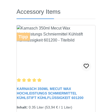
Produktgalerie überspringen
Accessory Items
Tipp
Durchschnittliche Bewertung von 5 von 5 Sternen
KARNASCH 350ML MECUT WAX
HOCHLEISTUNGS SCHMIERMITTEL
KÜHLSTIFT KÜHLFLÜSSIGKEIT 601200
Inhalt:
0.35 Liter
(53,94 € / 1 Liter)