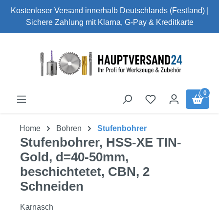
Kostenloser Versand innerhalb Deutschlands (Festland) |
Zum Hauptinhalt springen
Sichere Zahlung mit Klarna, G-Pay & Kreditkarte
0
Home
Bohren
Stufenbohrer
Stufenbohrer, HSS-XE TIN-
Gold, d=40-50mm,
beschichtetet, CBN, 2
Schneiden
Karnasch