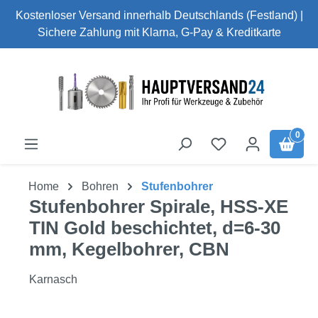
Kostenloser Versand innerhalb Deutschlands (Festland) |
Zum Hauptinhalt springen
Sichere Zahlung mit Klarna, G-Pay & Kreditkarte
0
Home
Bohren
Stufenbohrer
Stufenbohrer Spirale, HSS-XE
TIN Gold beschichtet, d=6-30
mm, Kegelbohrer, CBN
Karnasch