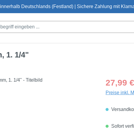
innerhalb Deutschlands (Festland) | Sichere Zahlung mit Klarna
 1. 1/4"
Regulärer Pre
27,99 
Preise inkl. 
Versandkos
Sofort verf