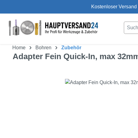
Kostenloser Versand 
um Hauptinhalt springen
Zur Suche springen
Home
Bohren
Zubehör
Adapter Fein Quick-In, max 32mm,
Bildergalerie überspringen