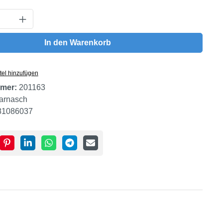
Anzahl: Gib den gewünschten Wert ein oder
In den Warenkorb
tel hinzufügen
mer:
201163
arnasch
81086037