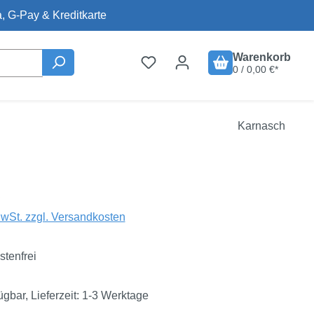
, G-Pay & Kreditkarte
Warenkorb
0 / 0,00 €*
Karnasch
is:
€
MwSt. zzgl. Versandkosten
tenfrei
ügbar, Lieferzeit: 1-3 Werktage