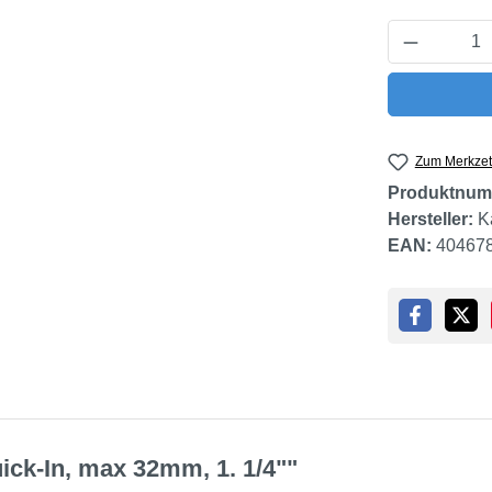
Produkt 
Zum Merkzet
Produktnum
Hersteller:
K
EAN:
40467
ick-In, max 32mm, 1. 1/4""