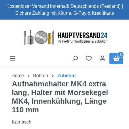
Kostenloser Versand innerhalb Deutschlands (Festland) |
Zum Hauptinhalt springen
Sichere Zahlung mit Klarna, G-Pay & Kreditkarte
0
Home
Bohren
Zubehör
Aufnahmehalter MK4 extra
lang, Halter mit Morsekegel
MK4, Innenkühlung, Länge
110 mm
Karnasch