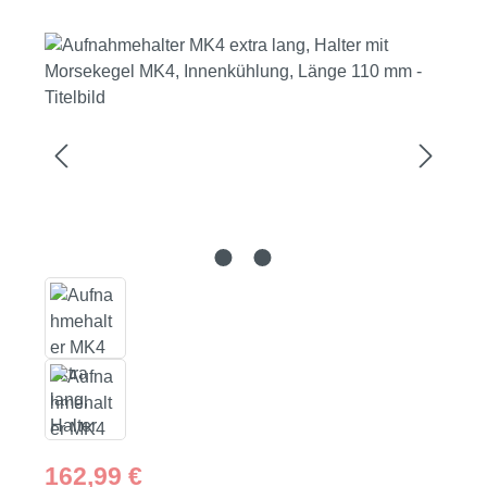
Bildergalerie überspringen
Regulärer Preis:
162,99 €