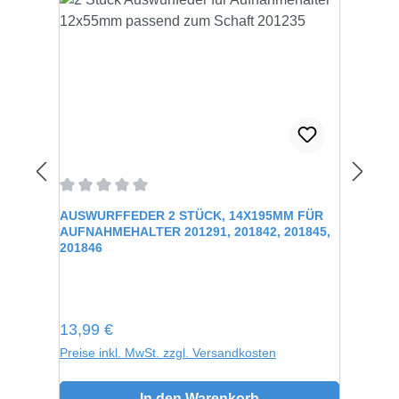
Durchschnittliche Bewertung von 0 von 5 Sternen
AUSWURFFEDER 2 STÜCK, 14X195MM FÜR
AUFNAHMEHALTER 201291, 201842, 201845,
201846
Regulärer Preis:
13,99 €
Preise inkl. MwSt. zzgl. Versandkosten
In den Warenkorb