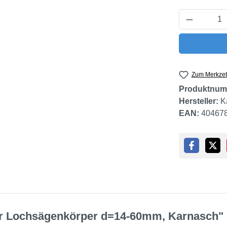
Produkt 
Zum Merkzet
Produktnum
Hersteller:
K
EAN:
40467
ür Lochsägenkörper d=14-60mm, Karnasch"