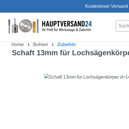
Kostenloser Versand 
um Hauptinhalt springen
Zur Suche springen
Home
Bohren
Zubehör
Schaft 13mm für Lochsägenkörp
Bildergalerie überspringen