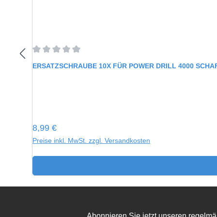
Durchschnittliche Bewertung von 0 von 5 Sternen
ERSATZSCHRAUBE 10X FÜR POWER DRILL 4000 SCH
Regulärer Preis:
8,99 €
Preise inkl. MwSt. zzgl. Versandkosten
Abonnieren Sie jetzt unseren regelmä