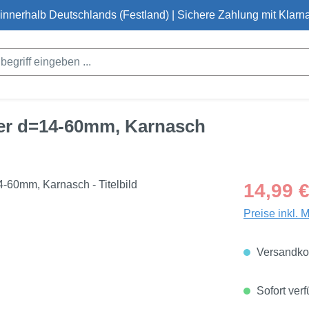
innerhalb Deutschlands (Festland) | Sichere Zahlung mit Klarna
er d=14-60mm, Karnasch
Regulärer Pre
14,99 
Preise inkl. 
Versandkos
Sofort verf