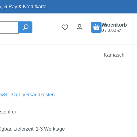
, G-Pay & Kreditkarte
Warenkorb
0 / 0,00 €*
Karnasch
is:
€
MwSt. zzgl. Versandkosten
tenfrei
ügbar, Lieferzeit: 1-3 Werktage