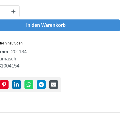
Anzahl: Gib den gewünschten Wert ein oder
In den Warenkorb
tel hinzufügen
mer:
201134
arnasch
81004154