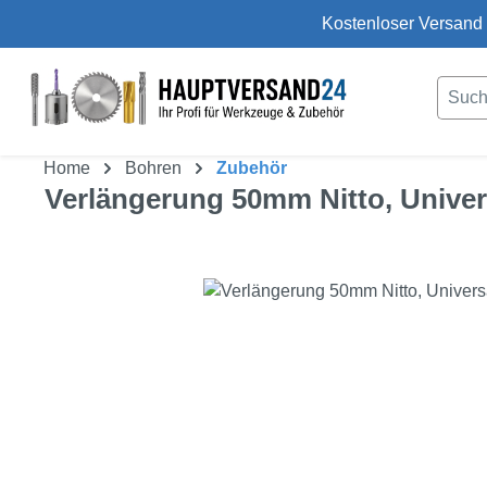
Kostenloser Versand 
um Hauptinhalt springen
Zur Suche springen
Home
Bohren
Zubehör
Verlängerung 50mm Nitto, Univer
Bildergalerie überspringen