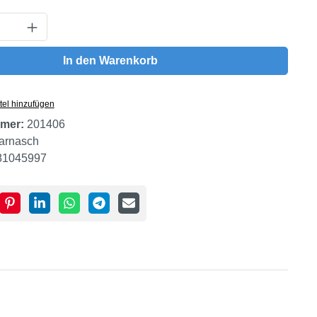
Anzahl: Gib den gewünschten Wert ein oder
In den Warenkorb
tel hinzufügen
mer:
201406
arnasch
81045997