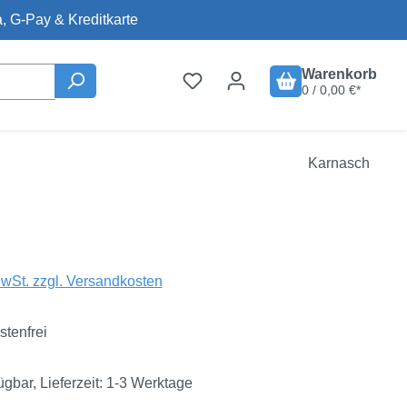
, G-Pay & Kreditkarte
Warenkorb
0 / 0,00 €*
Karnasch
is:
€
MwSt. zzgl. Versandkosten
tenfrei
ügbar, Lieferzeit: 1-3 Werktage