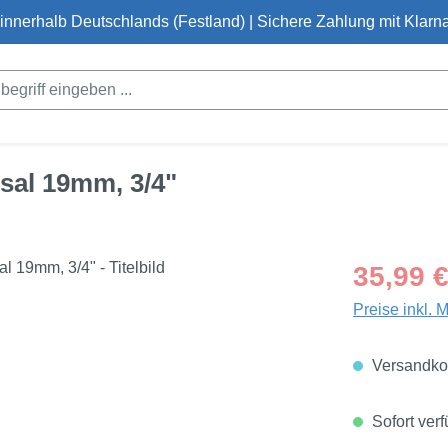
innerhalb Deutschlands (Festland) | Sichere Zahlung mit Klarna
sal 19mm, 3/4"
Regulärer Pre
35,99 
Preise inkl. 
Versandkos
Sofort verf