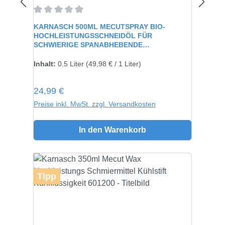
Durchschnittliche Bewertung von 0 von 5 Sternen
KARNASCH 500ML MECUTSPRAY BIO-
HOCHLEISTUNGSSCHNEIDÖL FÜR
SCHWIERIGE SPANABHEBENDE
VERARBEITUNG 60115
Inhalt:
0.5 Liter
(49,98 € / 1 Liter)
Regulärer Preis:
24,99 €
Preise inkl. MwSt. zzgl. Versandkosten
In den Warenkorb
Tipp