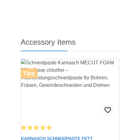
Produktgalerie überspringen
Accessory Items
Tipp
Durchschnittliche Bewertung von 5 von 5 Sternen
KARNASCH SCHNEIDPASTE FETT