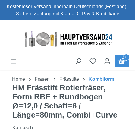
Kostenloser Versand innerhalb Deutschlands (Festland) |
Zum Hauptinhalt springen
Sichere Zahlung mit Klarna, G-Pay & Kreditkarte
0
Home
Fräsen
Frässtifte
Kombiform
HM Frässtift Rotierfräser,
Form RBF + Rundbogen
Ø=12,0 / Schaft=6 /
Länge=80mm, Combi+Curve
Karnasch