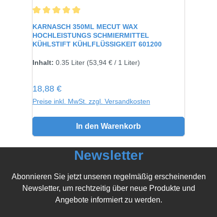
Durchschnittliche Bewertung von 5 von 5 Sternen
KARNASCH 350ML MECUT WAX
HOCHLEISTUNGS SCHMIERMITTEL
KÜHLSTIFT KÜHLFLÜSSIGKEIT 601200
Inhalt:
0.35 Liter
(53,94 € / 1 Liter)
Regulärer Preis:
18,88 €
Preise inkl. MwSt. zzgl. Versandkosten
In den Warenkorb
Newsletter
Abonnieren Sie jetzt unseren regelmäßig erscheinenden
Newsletter, um rechtzeitig über neue Produkte und
Angebote informiert zu werden.