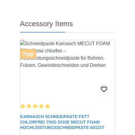
Produktgalerie überspringen
Accessory Items
Tipp
Durchschnittliche Bewertung von 5 von 5 Sternen
KARNASCH SCHNEIDPASTE FETT
CHLORFREI 750G DOSE MECUT FOAM
HOCHLEISTUNGSSCHNEIDPASTE 601157
Inhalt:
750 gramm