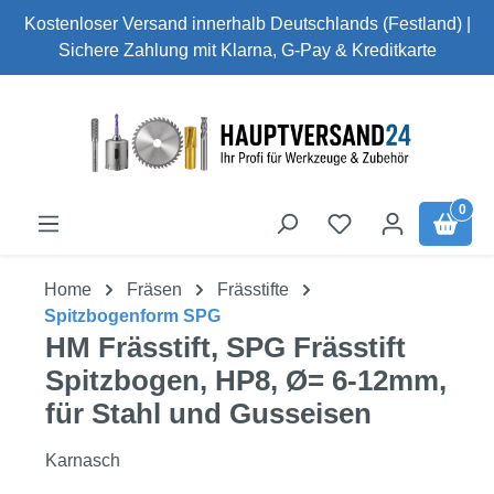
Kostenloser Versand innerhalb Deutschlands (Festland) |
Zum Hauptinhalt springen
Sichere Zahlung mit Klarna, G-Pay & Kreditkarte
0
Home
Fräsen
Frässtifte
Spitzbogenform SPG
HM Frässtift, SPG Frässtift
Spitzbogen, HP8, Ø= 6-12mm,
für Stahl und Gusseisen
Karnasch