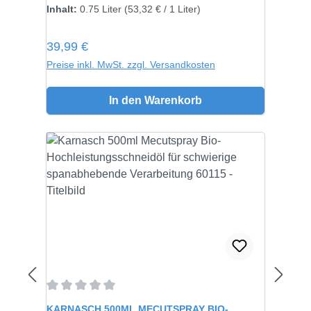
Inhalt:
0.75 Liter
(53,32 € / 1 Liter)
Regulärer Preis:
39,99 €
Preise inkl. MwSt. zzgl. Versandkosten
In den Warenkorb
Durchschnittliche Bewertung von 0 von 5 Sternen
KARNASCH 500ML MECUTSPRAY BIO-