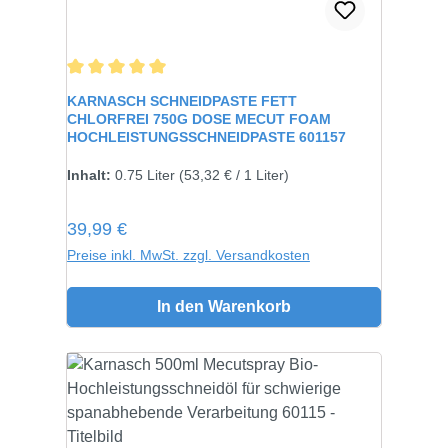
Durchschnittliche Bewertung von 5 von 5 Sternen
KARNASCH SCHNEIDPASTE FETT
CHLORFREI 750G DOSE MECUT FOAM
HOCHLEISTUNGSSCHNEIDPASTE 601157
Inhalt:
750 gramm
Inhalt:
0.75 Liter
(53,32 € / 1 Liter)
Regulärer Preis:
39,99 €
Preise inkl. MwSt. zzgl. Versandkosten
In den Warenkorb