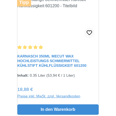
Tipp
Durchschnittliche Bewertung von 5 von 5 Sternen
KARNASCH 350ML MECUT WAX
HOCHLEISTUNGS SCHMIERMITTEL
KÜHLSTIFT KÜHLFLÜSSIGKEIT 601200
Inhalt:
0.35 Liter
(53,94 € / 1 Liter)
Regulärer Preis:
18,88 €
Preise inkl. MwSt. zzgl. Versandkosten
In den Warenkorb