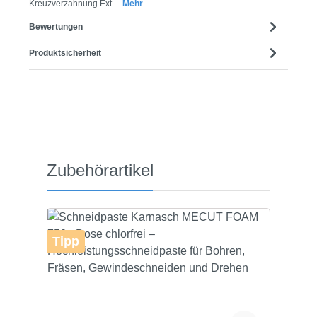
Kreuzverzahnung Ext…
Mehr
Bewertungen
Produktsicherheit
Produktgalerie überspringen
Zubehörartikel
Tipp