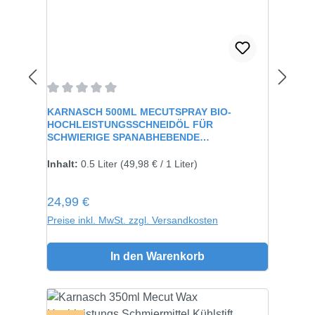
Durchschnittliche Bewertung von 0 von 5 Sternen
KARNASCH 500ML MECUTSPRAY BIO-
HOCHLEISTUNGSSCHNEIDÖL FÜR
SCHWIERIGE SPANABHEBENDE
VERARBEITUNG 60115
Inhalt:
0.5 Liter
(49,98 € / 1 Liter)
Regulärer Preis:
24,99 €
Preise inkl. MwSt. zzgl. Versandkosten
In den Warenkorb