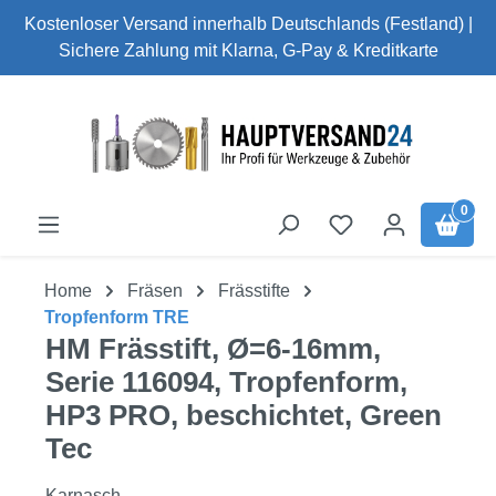
Kostenloser Versand innerhalb Deutschlands (Festland) |
Zum Hauptinhalt springen
Sichere Zahlung mit Klarna, G-Pay & Kreditkarte
0
Home
Fräsen
Frässtifte
Tropfenform TRE
HM Frässtift, Ø=6-16mm,
Serie 116094, Tropfenform,
HP3 PRO, beschichtet, Green
Tec
Karnasch