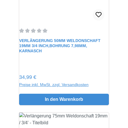
Durchschnittliche Bewertung von 0 von 5 Sternen
VERLÄNGERUNG 50MM WELDONSCHAFT
19MM 3/4 INCH,BOHRUNG 7,98MM,
KARNASCH
Regulärer Preis:
34,99 €
Preise inkl. MwSt. zzgl. Versandkosten
In den Warenkorb