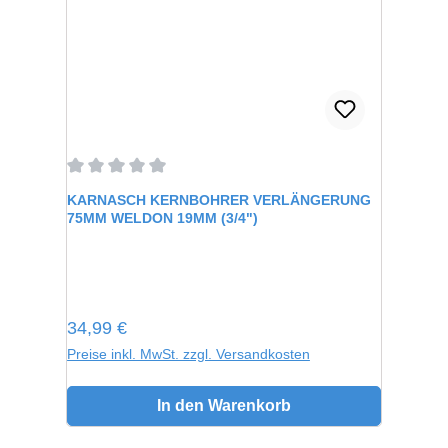
Durchschnittliche Bewertung von 0 von 5 Sternen
KARNASCH KERNBOHRER VERLÄNGERUNG
75MM WELDON 19MM (3/4")
Regulärer Preis:
34,99 €
Preise inkl. MwSt. zzgl. Versandkosten
In den Warenkorb