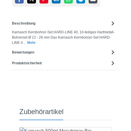
Beschreibung
Karnasch Kernbohrer-Set HARD-LINE 40, 10-teiliges Hartmetall-
Bohrerset Ø 12 - 26 mm Das Karnasch Kernbohrer-Set HARD-
LINE 4…
Mehr
Bewertungen
Produktsicherheit
Produktgalerie überspringen
Zubehörartikel