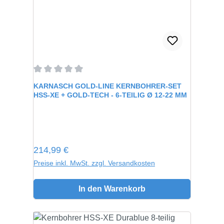
Durchschnittliche Bewertung von 0 von 5 Sternen
KARNASCH GOLD-LINE KERNBOHRER-SET
HSS-XE + GOLD-TECH - 6-TEILIG Ø 12-22 MM
Regulärer Preis:
214,99 €
Preise inkl. MwSt. zzgl. Versandkosten
In den Warenkorb