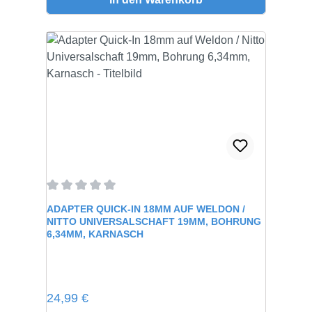
Durchschnittliche Bewertung von 0 von 5 Sternen
ADAPTER QUICK-IN 18MM AUF WELDON /
NITTO UNIVERSALSCHAFT 19MM, BOHRUNG
6,34MM, KARNASCH
Regulärer Preis:
24,99 €