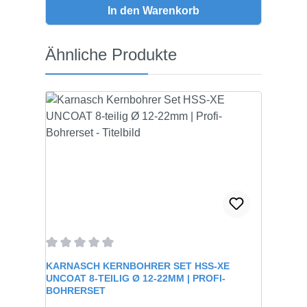
In den Warenkorb
Produktgalerie überspringen
Ähnliche Produkte
Durchschnittliche Bewertung von 0 von 5 Sternen
KARNASCH KERNBOHRER SET HSS-XE
UNCOAT 8-TEILIG Ø 12-22MM | PROFI-
BOHRERSET