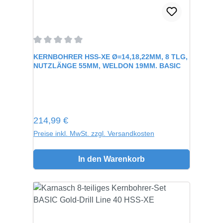
Durchschnittliche Bewertung von 0 von 5 Sternen
KERNBOHRER HSS-XE Ø=14,18,22MM, 8 TLG,
NUTZLÄNGE 55MM, WELDON 19MM. BASIC
Regulärer Preis:
214,99 €
Preise inkl. MwSt. zzgl. Versandkosten
In den Warenkorb