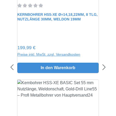
Durchschnittliche Bewertung von 0 von 5 Sternen
KERNBOHRER HSS-XE Ø=14,18,22MM, 8 TLG,
NUTZLÄNGE 30MM, WELDON 19MM
Regulärer Preis:
199,99 €
Preise inkl. MwSt. zzgl. Versandkosten
In den Warenkorb