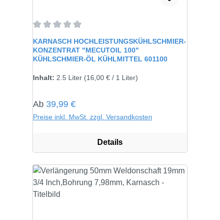
Durchschnittliche Bewertung von 0 von 5 Sternen
KARNASCH HOCHLEISTUNGSKÜHLSCHMIER-
KONZENTRAT "MECUTOIL 100"
KÜHLSCHMIER-ÖL KÜHLMITTEL 601100
Inhalt:
2.5 Liter
(16,00 € / 1 Liter)
Regulärer Preis:
Ab
39,99 €
Preise inkl. MwSt. zzgl. Versandkosten
Details