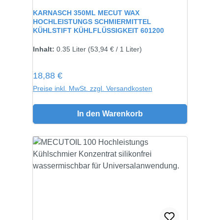
Durchschnittliche Bewertung von 5 von 5 Sternen
KARNASCH 350ML MECUT WAX
HOCHLEISTUNGS SCHMIERMITTEL
KÜHLSTIFT KÜHLFLÜSSIGKEIT 601200
Inhalt:
0.35 Liter
(53,94 € / 1 Liter)
Regulärer Preis:
18,88 €
Preise inkl. MwSt. zzgl. Versandkosten
In den Warenkorb