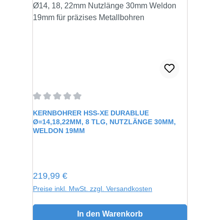
Durchschnittliche Bewertung von 0 von 5 Sternen
KERNBOHRER HSS-XE DURABLUE
Ø=14,18,22MM, 8 TLG, NUTZLÄNGE 30MM,
WELDON 19MM
Regulärer Preis:
219,99 €
Preise inkl. MwSt. zzgl. Versandkosten
In den Warenkorb