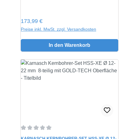
Regulärer Preis:
173,99 €
Preise inkl. MwSt. zzgl. Versandkosten
In den Warenkorb
Durchschnittliche Bewertung von 0 von 5 Sternen
KARNASCH KERNBOHRER-SET HSS-XE Ø 12-