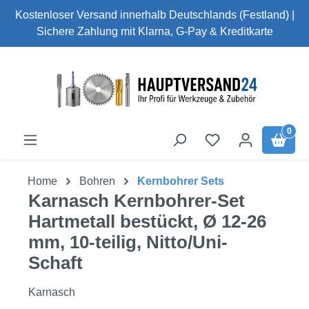
Kostenloser Versand innerhalb Deutschlands (Festland) |
Zum Hauptinhalt springen
Sichere Zahlung mit Klarna, G-Pay & Kreditkarte
0
Home
Bohren
Kernbohrer Sets
Karnasch Kernbohrer-Set
Hartmetall bestückt, Ø 12-26
mm, 10-teilig, Nitto/Uni-
Schaft
Karnasch