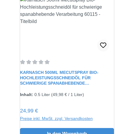
Durchschnittliche Bewertung von 0 von 5 Sternen
KARNASCH 500ML MECUTSPRAY BIO-
HOCHLEISTUNGSSCHNEIDÖL FÜR
SCHWIERIGE SPANABHEBENDE
VERARBEITUNG 60115
Inhalt:
0.5 Liter
(49,98 € / 1 Liter)
Regulärer Preis:
24,99 €
Preise inkl. MwSt. zzgl. Versandkosten
In den Warenkorb