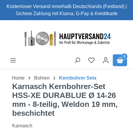
Kostenloser Versand innerhalb Deutschlands (Festland) |
Zum Hauptinhalt springen
Sichere Zahlung mit Klarna, G-Pay & Kreditkarte
0
Home
Bohren
Kernbohrer Sets
Karnasch Kernbohrer-Set
HSS-XE DURABLUE Ø 14-26
mm - 8-teilig, Weldon 19 mm,
beschichtet
Karnasch