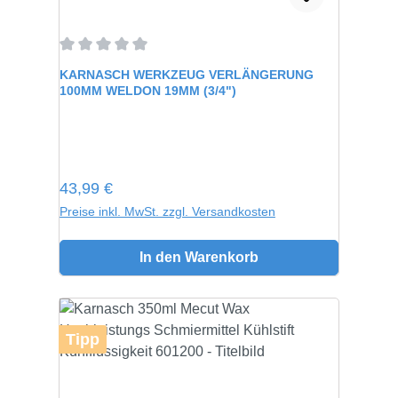
Durchschnittliche Bewertung von 0 von 5 Sternen
KARNASCH WERKZEUG VERLÄNGERUNG
100MM WELDON 19MM (3/4")
Regulärer Preis:
43,99 €
Preise inkl. MwSt. zzgl. Versandkosten
In den Warenkorb
Tipp