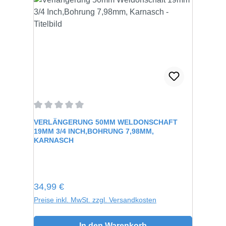
Durchschnittliche Bewertung von 0 von 5 Sternen
VERLÄNGERUNG 50MM WELDONSCHAFT
19MM 3/4 INCH,BOHRUNG 7,98MM,
KARNASCH
Regulärer Preis:
34,99 €
Preise inkl. MwSt. zzgl. Versandkosten
In den Warenkorb