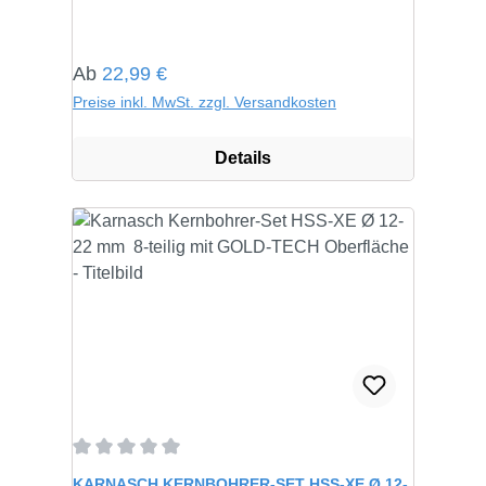
Regulärer Preis:
Ab
22,99 €
Preise inkl. MwSt. zzgl. Versandkosten
Details
Durchschnittliche Bewertung von 0 von 5 Sternen
KARNASCH KERNBOHRER-SET HSS-XE Ø 12-