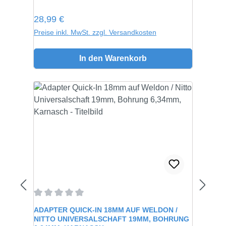
Regulärer Preis:
28,99 €
Preise inkl. MwSt. zzgl. Versandkosten
In den Warenkorb
Durchschnittliche Bewertung von 0 von 5 Sternen
ADAPTER QUICK-IN 18MM AUF WELDON /
NITTO UNIVERSALSCHAFT 19MM, BOHRUNG