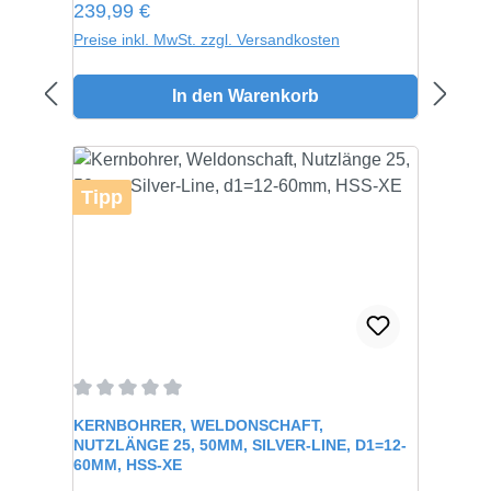
Regulärer Preis:
239,99 €
Preise inkl. MwSt. zzgl. Versandkosten
In den Warenkorb
Tipp
Durchschnittliche Bewertung von 0 von 5 Sternen
KERNBOHRER, WELDONSCHAFT,
NUTZLÄNGE 25, 50MM, SILVER-LINE, D1=12-
60MM, HSS-XE