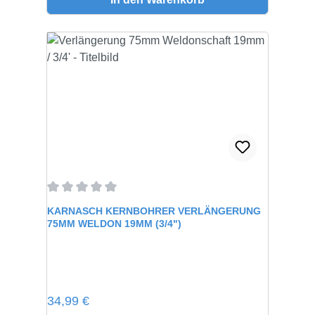
Durchschnittliche Bewertung von 0 von 5 Sternen
KARNASCH KERNBOHRER VERLÄNGERUNG
75MM WELDON 19MM (3/4")
Regulärer Preis:
34,99 €