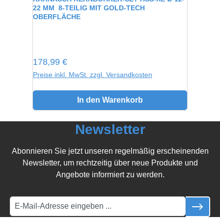
22 MM  8-TEILIG MIT GOLD-TECH
OBERFLÄCHE
Regulärer Preis:
178,99 €
Preise inkl. MwSt. zzgl. Versandkosten
In den Warenkorb
Newsletter
Abonnieren Sie jetzt unseren regelmäßig erscheinenden
Newsletter, um rechtzeitig über neue Produkte und
Angebote informiert zu werden.