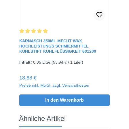
Durchschnittliche Bewertung von 5 von 5 Sternen
KARNASCH 350ML MECUT WAX
HOCHLEISTUNGS SCHMIERMITTEL
KÜHLSTIFT KÜHLFLÜSSIGKEIT 601200
Inhalt:
0.35 Liter
(53,94 € / 1 Liter)
Regulärer Preis:
18,88 €
Preise inkl. MwSt. zzgl. Versandkosten
In den Warenkorb
Produktgalerie überspringen
Ähnliche Artikel