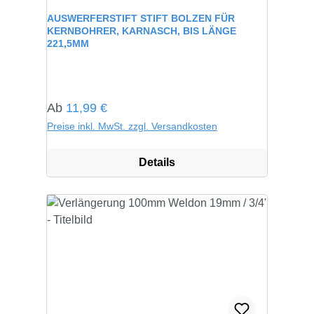
Durchschnittliche Bewertung von 0 von 5 Sternen
AUSWERFERSTIFT STIFT BOLZEN FÜR
KERNBOHRER, KARNASCH, BIS LÄNGE
221,5MM
Regulärer Preis:
Ab
11,99 €
Preise inkl. MwSt. zzgl. Versandkosten
Details