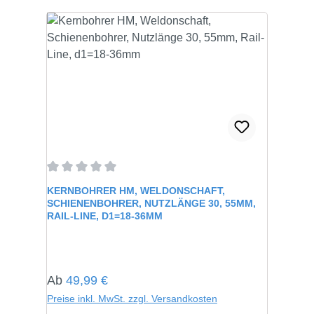
Durchschnittliche Bewertung von 0 von 5 Sternen
KERNBOHRER HM, WELDONSCHAFT,
SCHIENENBOHRER, NUTZLÄNGE 30, 55MM,
RAIL-LINE, D1=18-36MM
Regulärer Preis:
Ab
49,99 €
Preise inkl. MwSt. zzgl. Versandkosten