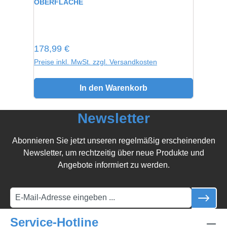
OBERFLÄCHE
Regulärer Preis:
178,99 €
Preise inkl. MwSt. zzgl. Versandkosten
In den Warenkorb
Newsletter
Abonnieren Sie jetzt unseren regelmäßig erscheinenden
Newsletter, um rechtzeitig über neue Produkte und
Angebote informiert zu werden.
Service-Hotline