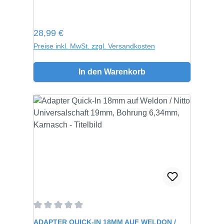
Regulärer Preis:
28,99 €
Preise inkl. MwSt. zzgl. Versandkosten
In den Warenkorb
Durchschnittliche Bewertung von 0 von 5 Sternen
ADAPTER QUICK-IN 18MM AUF WELDON /