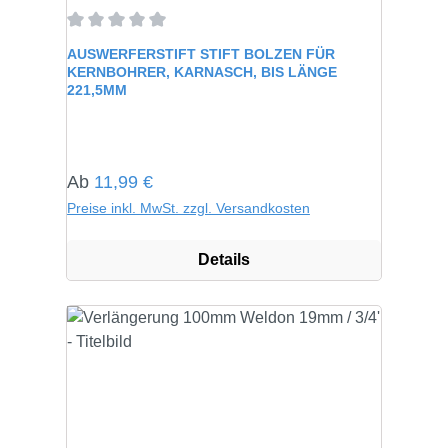
Durchschnittliche Bewertung von 0 von 5 Sternen
AUSWERFERSTIFT STIFT BOLZEN FÜR
KERNBOHRER, KARNASCH, BIS LÄNGE
221,5MM
Regulärer Preis:
Ab
11,99 €
Preise inkl. MwSt. zzgl. Versandkosten
Details