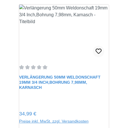
Durchschnittliche Bewertung von 0 von 5 Sternen
VERLÄNGERUNG 50MM WELDONSCHAFT
19MM 3/4 INCH,BOHRUNG 7,98MM,
KARNASCH
Regulärer Preis:
34,99 €
Preise inkl. MwSt. zzgl. Versandkosten