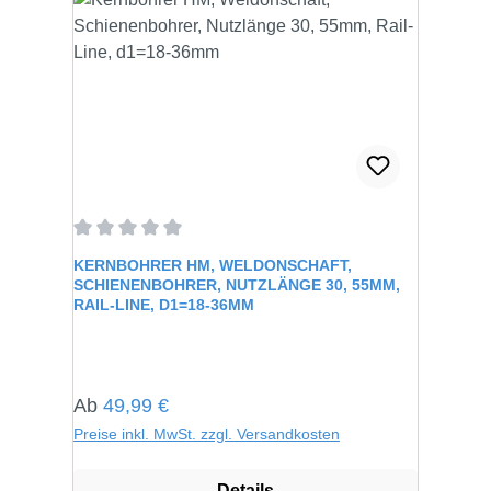
Durchschnittliche Bewertung von 0 von 5 Sternen
KERNBOHRER HM, WELDONSCHAFT,
SCHIENENBOHRER, NUTZLÄNGE 30, 55MM,
RAIL-LINE, D1=18-36MM
Regulärer Preis:
Ab
49,99 €
Preise inkl. MwSt. zzgl. Versandkosten
Details