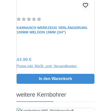
Durchschnittliche Bewertung von 0 von 5 Sternen
KARNASCH WERKZEUG VERLÄNGERUNG
100MM WELDON 19MM (3/4")
Regulärer Preis:
43,99 €
Preise inkl. MwSt. zzgl. Versandkosten
In den Warenkorb
Produktgalerie überspringen
weitere Kernbohrer