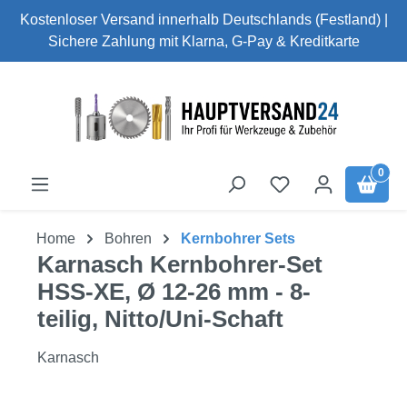
Kostenloser Versand innerhalb Deutschlands (Festland) |
Zum Hauptinhalt springen
Sichere Zahlung mit Klarna, G-Pay & Kreditkarte
0
Home
Bohren
Kernbohrer Sets
Karnasch Kernbohrer-Set
HSS-XE, Ø 12-26 mm - 8-
teilig, Nitto/Uni-Schaft
Karnasch