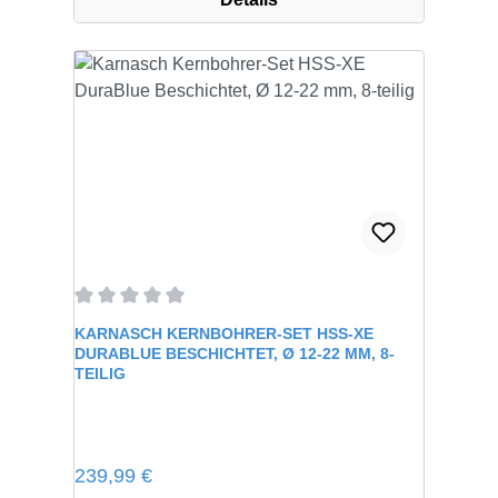
Durchschnittliche Bewertung von 0 von 5 Sternen
KARNASCH KERNBOHRER-SET HSS-XE
DURABLUE BESCHICHTET, Ø 12-22 MM, 8-
TEILIG
Regulärer Preis:
239,99 €