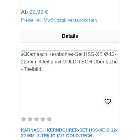
Regulärer Preis:
Ab
22,99 €
Preise inkl. MwSt. zzgl. Versandkosten
Details
Durchschnittliche Bewertung von 0 von 5 Sternen
KARNASCH KERNBOHRER-SET HSS-XE Ø 12-
22 MM  8-TEILIG MIT GOLD-TECH