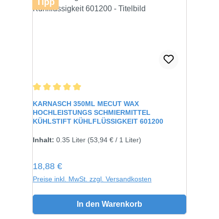
Tipp
Durchschnittliche Bewertung von 5 von 5 Sternen
KARNASCH 350ML MECUT WAX
HOCHLEISTUNGS SCHMIERMITTEL
KÜHLSTIFT KÜHLFLÜSSIGKEIT 601200
Inhalt:
0.35 Liter
(53,94 € / 1 Liter)
Regulärer Preis:
18,88 €
Preise inkl. MwSt. zzgl. Versandkosten
In den Warenkorb