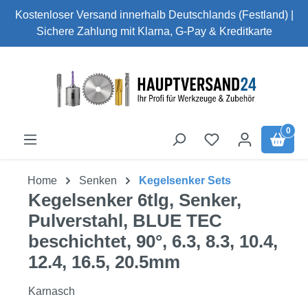
Kostenloser Versand innerhalb Deutschlands (Festland) |
Zum Hauptinhalt springen
Sichere Zahlung mit Klarna, G-Pay & Kreditkarte
0
Home
Senken
Kegelsenker Sets
Kegelsenker 6tlg, Senker,
Pulverstahl, BLUE TEC
beschichtet, 90°, 6.3, 8.3, 10.4,
12.4, 16.5, 20.5mm
Karnasch