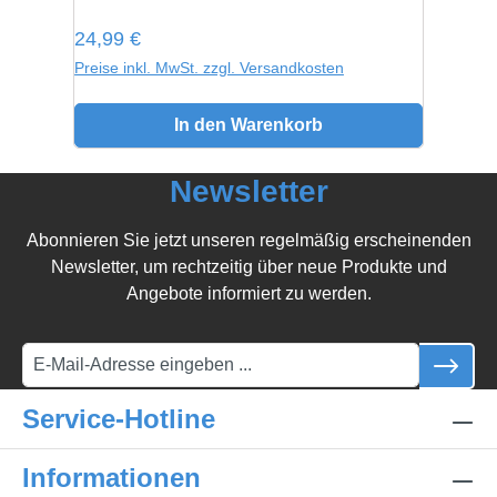
Regulärer Preis:
24,99 €
Preise inkl. MwSt. zzgl. Versandkosten
In den Warenkorb
Newsletter
Abonnieren Sie jetzt unseren regelmäßig erscheinenden
Newsletter, um rechtzeitig über neue Produkte und
Angebote informiert zu werden.
Service-Hotline
Informationen