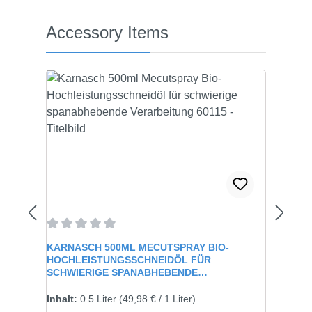
Produktgalerie überspringen
Accessory Items
Durchschnittliche Bewertung von 0 von 5 Sternen
KARNASCH 500ML MECUTSPRAY BIO-
HOCHLEISTUNGSSCHNEIDÖL FÜR
SCHWIERIGE SPANABHEBENDE
VERARBEITUNG 60115
Inhalt:
0.5 Liter
(49,98 € / 1 Liter)