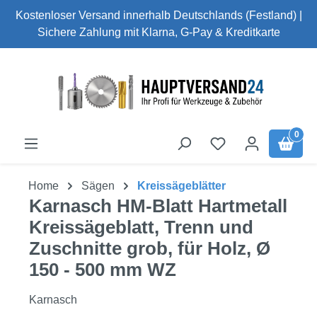
Kostenloser Versand innerhalb Deutschlands (Festland) |
Zum Hauptinhalt springen
Sichere Zahlung mit Klarna, G-Pay & Kreditkarte
0
Home
Sägen
Kreissägeblätter
Karnasch HM-Blatt Hartmetall
Kreissägeblatt, Trenn und
Zuschnitte grob, für Holz, Ø
150 - 500 mm WZ
Karnasch