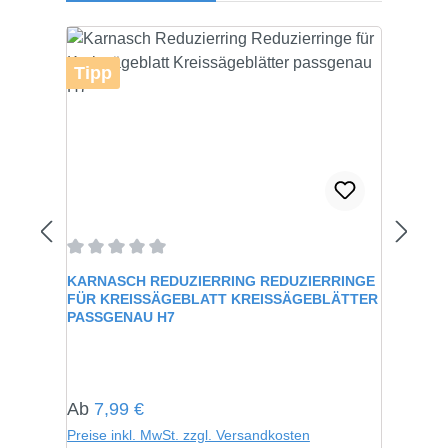
Tipp
Durchschnittliche Bewertung von 0 von 5 Sternen
KARNASCH REDUZIERRING REDUZIERRINGE
FÜR KREISSÄGEBLATT KREISSÄGEBLÄTTER
PASSGENAU H7
Regulärer Preis:
Ab
7,99 €
Preise inkl. MwSt. zzgl. Versandkosten