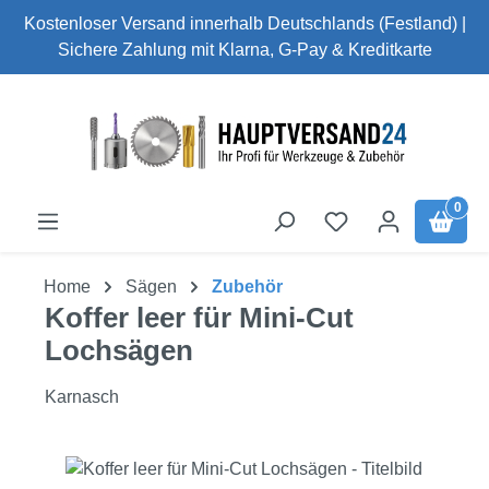
Kostenloser Versand innerhalb Deutschlands (Festland) |
Zum Hauptinhalt springen
Sichere Zahlung mit Klarna, G-Pay & Kreditkarte
0
Home
Sägen
Zubehör
Koffer leer für Mini-Cut
Lochsägen
Karnasch
Bildergalerie überspringen